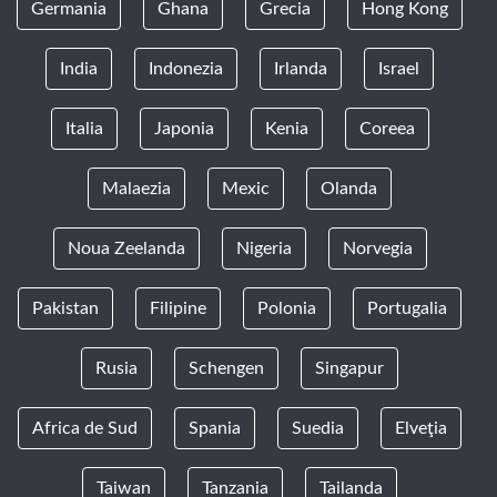
Germania
Ghana
Grecia
Hong Kong
India
Indonezia
Irlanda
Israel
Italia
Japonia
Kenia
Coreea
Malaezia
Mexic
Olanda
Noua Zeelanda
Nigeria
Norvegia
Pakistan
Filipine
Polonia
Portugalia
Rusia
Schengen
Singapur
Africa de Sud
Spania
Suedia
Elveţia
Taiwan
Tanzania
Tailanda