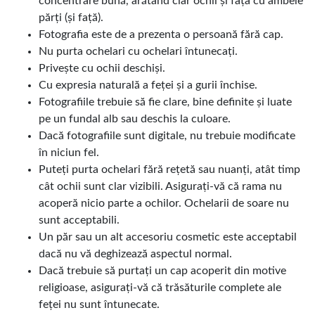
concentrare bună, arătând clar ochii și fața cu ambele
părți (și față).
Fotografia este de a prezenta o persoană fără cap.
Nu purta ochelari cu ochelari întunecați.
Privește cu ochii deschiși.
Cu expresia naturală a feței și a gurii închise.
Fotografiile trebuie să fie clare, bine definite și luate
pe un fundal alb sau deschis la culoare.
Dacă fotografiile sunt digitale, nu trebuie modificate
în niciun fel.
Puteți purta ochelari fără rețetă sau nuanți, atât timp
cât ochii sunt clar vizibili. Asigurați-vă că rama nu
acoperă nicio parte a ochilor. Ochelarii de soare nu
sunt acceptabili.
Un păr sau un alt accesoriu cosmetic este acceptabil
dacă nu vă deghizează aspectul normal.
Dacă trebuie să purtați un cap acoperit din motive
religioase, asigurați-vă că trăsăturile complete ale
feței nu sunt întunecate.