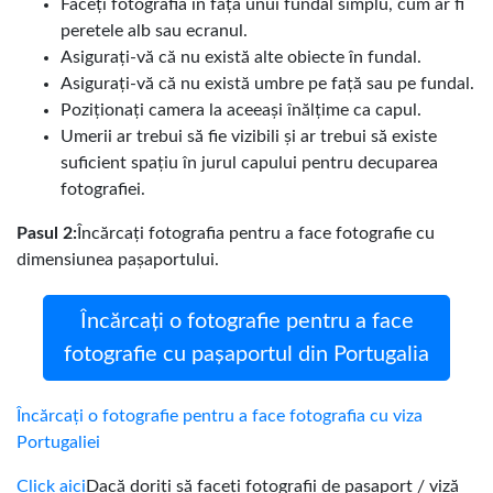
Faceți fotografia în fața unui fundal simplu, cum ar fi
peretele alb sau ecranul.
Asigurați-vă că nu există alte obiecte în fundal.
Asigurați-vă că nu există umbre pe față sau pe fundal.
Poziționați camera la aceeași înălțime ca capul.
Umerii ar trebui să fie vizibili și ar trebui să existe
suficient spațiu în jurul capului pentru decuparea
fotografiei.
Pasul 2:
Încărcați fotografia pentru a face fotografie cu
dimensiunea pașaportului.
Încărcați o fotografie pentru a face
fotografie cu pașaportul din Portugalia
Încărcați o fotografie pentru a face fotografia cu viza
Portugaliei
Click aici
Dacă doriți să faceți fotografii de pașaport / viză