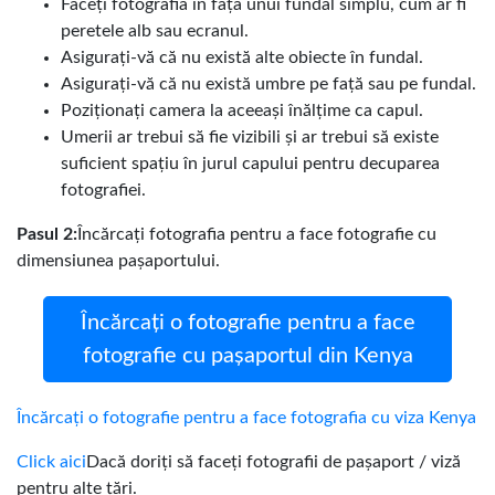
Faceți fotografia în fața unui fundal simplu, cum ar fi
peretele alb sau ecranul.
Asigurați-vă că nu există alte obiecte în fundal.
Asigurați-vă că nu există umbre pe față sau pe fundal.
Poziționați camera la aceeași înălțime ca capul.
Umerii ar trebui să fie vizibili și ar trebui să existe
suficient spațiu în jurul capului pentru decuparea
fotografiei.
Pasul 2:
Încărcați fotografia pentru a face fotografie cu
dimensiunea pașaportului.
Încărcați o fotografie pentru a face
fotografie cu pașaportul din Kenya
Încărcați o fotografie pentru a face fotografia cu viza Kenya
Click aici
Dacă doriți să faceți fotografii de pașaport / viză
pentru alte țări.