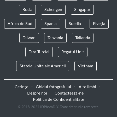
Rusia
Schengen
Singapur
Africa de Sud
Spania
Suedia
Elveţia
Taiwan
Tanzania
Tailanda
Țara Turciei
Regatul Unit
Statele Unite ale Americii
Vietnam
Cerinţe
⋅
Ghidul fotografului
⋅
Alte limbi
⋅
Despre noi
⋅
Contactează-ne
⋅
Politica de Confidențialitate
© 2018-2024 IDPhotoDIY. Toate drepturile rezervate.