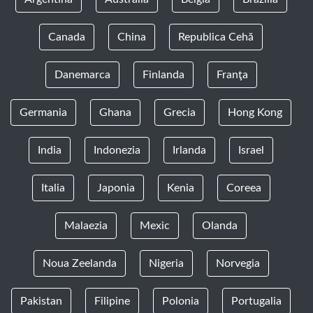
Canada
China
Republica Cehă
Danemarca
Finlanda
Franţa
Germania
Ghana
Grecia
Hong Kong
India
Indonezia
Irlanda
Israel
Italia
Japonia
Kenia
Coreea
Malaezia
Mexic
Olanda
Noua Zeelanda
Nigeria
Norvegia
Pakistan
Filipine
Polonia
Portugalia