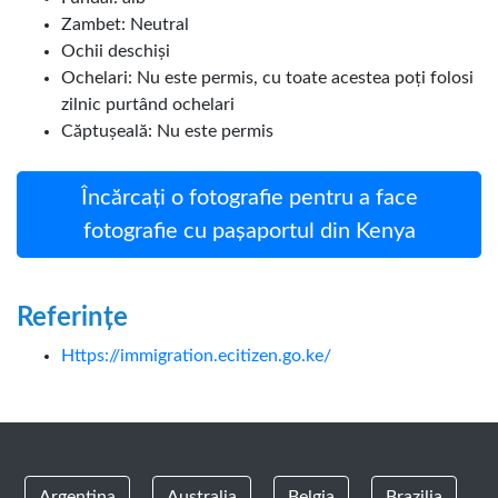
Zambet: Neutral
Ochii deschiși
Ochelari: Nu este permis, cu toate acestea poți folosi
zilnic purtând ochelari
Căptușeală: Nu este permis
Încărcați o fotografie pentru a face
fotografie cu pașaportul din Kenya
Referințe
Https://immigration.ecitizen.go.ke/
Argentina
Australia
Belgia
Brazilia