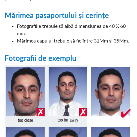
Mărimea pașaportului și cerințe
Fotografiile trebuie să aibă dimensiunea de 40 X 60
mm.
Mărimea capului trebuie să fie între 3
1
Mm și 3
5
Mm.
Fotografii de exemplu