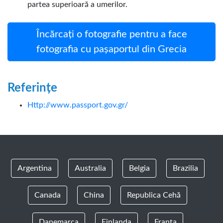
partea superioară a umerilor.
Încărcați o fotografie pentru a face
fotografia cu pașaportul din Grecia
Referințe
Http://www.passport.gov.gr/
Argentina
Australia
Belgia
Brazilia
Canada
China
Republica Cehă
Danemarca
Finlanda
Franţa