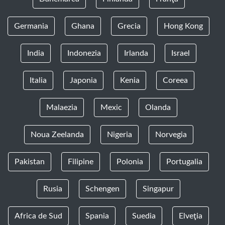
Germania
Ghana
Grecia
Hong Kong
India
Indonezia
Irlanda
Israel
Italia
Japonia
Kenia
Coreea
Malaezia
Mexic
Olanda
Noua Zeelanda
Nigeria
Norvegia
Pakistan
Filipine
Polonia
Portugalia
Rusia
Schengen
Singapur
Africa de Sud
Spania
Suedia
Elveţia