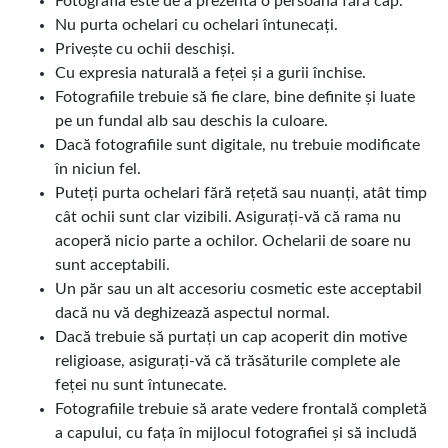
Fotografia este de a prezenta o persoană fără cap.
Nu purta ochelari cu ochelari întunecați.
Privește cu ochii deschiși.
Cu expresia naturală a feței și a gurii închise.
Fotografiile trebuie să fie clare, bine definite și luate
pe un fundal alb sau deschis la culoare.
Dacă fotografiile sunt digitale, nu trebuie modificate
în niciun fel.
Puteți purta ochelari fără rețetă sau nuanți, atât timp
cât ochii sunt clar vizibili. Asigurați-vă că rama nu
acoperă nicio parte a ochilor. Ochelarii de soare nu
sunt acceptabili.
Un păr sau un alt accesoriu cosmetic este acceptabil
dacă nu vă deghizează aspectul normal.
Dacă trebuie să purtați un cap acoperit din motive
religioase, asigurați-vă că trăsăturile complete ale
feței nu sunt întunecate.
Fotografiile trebuie să arate vedere frontală completă
a capului, cu fața în mijlocul fotografiei și să includă