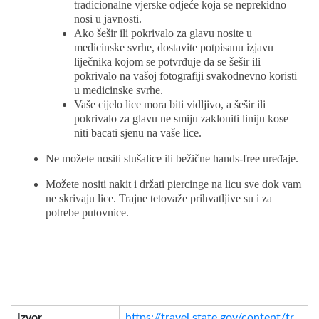
tradicionalne vjerske odjeće koja se neprekidno
nosi u javnosti.
Ako šešir ili pokrivalo za glavu nosite u
medicinske svrhe, dostavite potpisanu izjavu
liječnika kojom se potvrđuje da se šešir ili
pokrivalo na vašoj fotografiji svakodnevno koristi
u medicinske svrhe.
Vaše cijelo lice mora biti vidljivo, a šešir ili
pokrivalo za glavu ne smiju zakloniti liniju kose
niti bacati sjenu na vaše lice.
Ne možete nositi slušalice ili bežične hands-free uređaje.
Možete nositi nakit i držati piercinge na licu sve dok vam
ne skrivaju lice. Trajne tetovaže prihvatljive su i za
potrebe putovnice.
Prihvatljivo— Fotografija je jasna i u boji, točno reproducira
tonove kože i pravilno je eksponirana bez sjena
Izvor
https://travel.state.gov/content/tr...