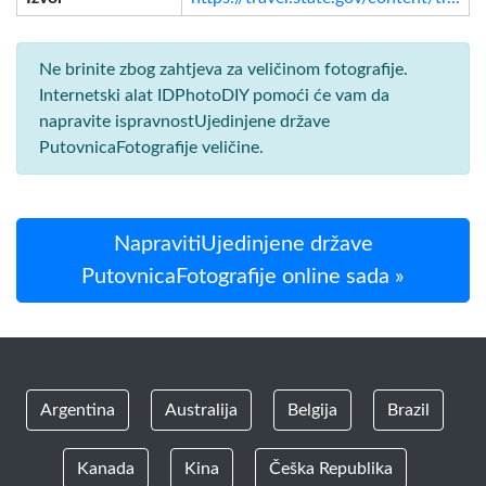
Ne brinite zbog zahtjeva za veličinom fotografije.
Internetski alat IDPhotoDIY pomoći će vam da
napravite ispravnostUjedinjene države
PutovnicaFotografije veličine.
NapravitiUjedinjene države
PutovnicaFotografije online sada »
Argentina
Australija
Belgija
Brazil
Kanada
Kina
Češka Republika