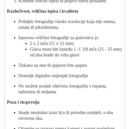
Koristite običnu bijelu ili prljavo bijelu pozadinu
Razlučivost, veličina ispisa i kvaliteta
Pošaljite fotografiju visoke rezolucije koja nije mutna,
zrnata ili pikselizirana.
Ispravna veličina fotografije za putovnicu je:
2 x 2 inča (51 x 51 mm)
Glava mora biti između 1 -1 3/8 inča (25 - 35 mm)
od dna brade do vrha glave
Tiskano na mat ili sjajnom foto papiru
Nemojte digitalno mijenjati fotografiju
Ne možete poslati oštećenu fotografiju s rupama,
naborima ili mrljama.
Poza i ekspresija
Imajte neutralan izraz lica ili prirodan osmijeh, s oba
otvorena oka.
Okrenite se izravno prema kameri s punim pogledom.