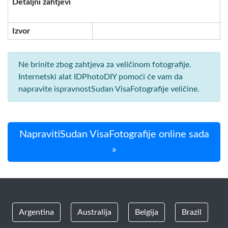
Detaljni zahtjevi
Izvor
Ne brinite zbog zahtjeva za veličinom fotografije.
Internetski alat IDPhotoDIY pomoći će vam da
napravite ispravnostSudan VisaFotografije veličine.
NapravitiSudan VisaFotografije online sada
»
Argentina
Australija
Belgija
Brazil