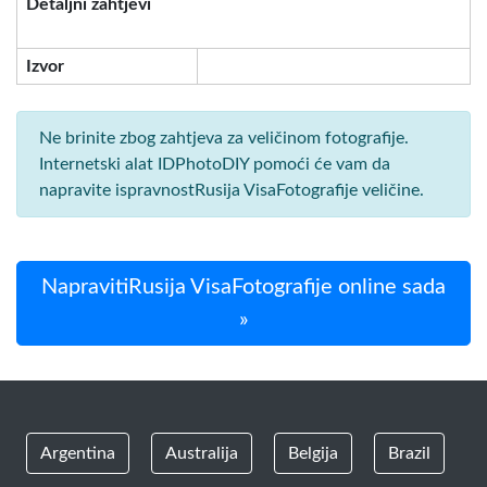
Detaljni zahtjevi
Izvor
Ne brinite zbog zahtjeva za veličinom fotografije.
Internetski alat IDPhotoDIY pomoći će vam da
napravite ispravnostRusija VisaFotografije veličine.
NapravitiRusija VisaFotografije online sada
»
Argentina
Australija
Belgija
Brazil