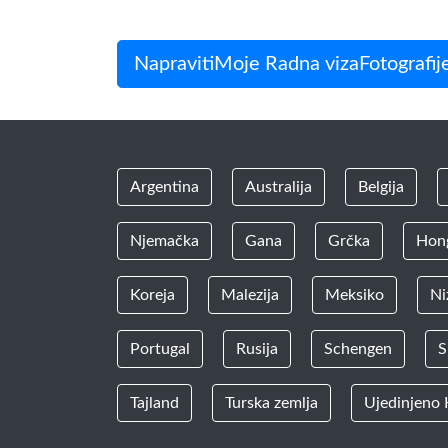
NapravitiMoje Radna vizaFotografije
Argentina
Australija
Belgija
Njemačka
Gana
Grčka
Hon
Koreja
Malezija
Meksiko
Ni
Portugal
Rusija
Schengen
S
Tajland
Turska zemlja
Ujedinjeno 