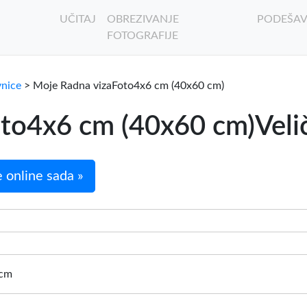
UČITAJ
OBREZIVANJE
PODEŠAV
FOTOGRAFIJE
vnice
> Moje Radna vizaFoto4x6 cm (40x60 cm)
o4x6 cm (40x60 cm)Veliči
 online sada »
 cm