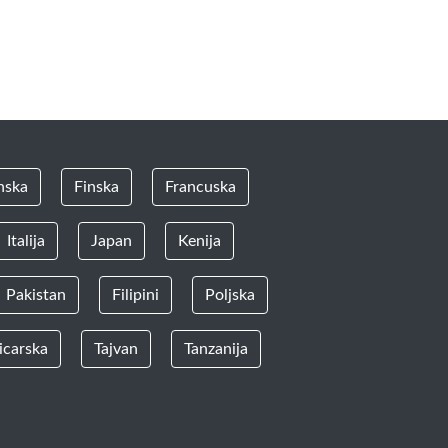
nska
Finska
Francuska
Italija
Japan
Kenija
Pakistan
Filipini
Poljska
icarska
Tajvan
Tanzanija