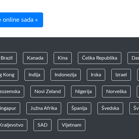
 online sada »
Brazil
Kanada
Kina
Češka Republika
Da
g Kong
Indija
Indonezija
Irska
Izrael
zozemska
Novi Zeland
Nigerija
Norveška
ingapur
Južna Afrika
Španija
Švedska
Šv
Kraljevstvo
SAD
Vijetnam