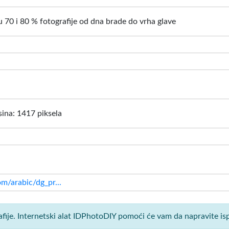
 70 i 80 % fotografije od dna brade do vrha glave
isina: 1417 piksela
m/arabic/dg_pr...
afije. Internetski alat IDPhotoDIY pomoći će vam da napravite is