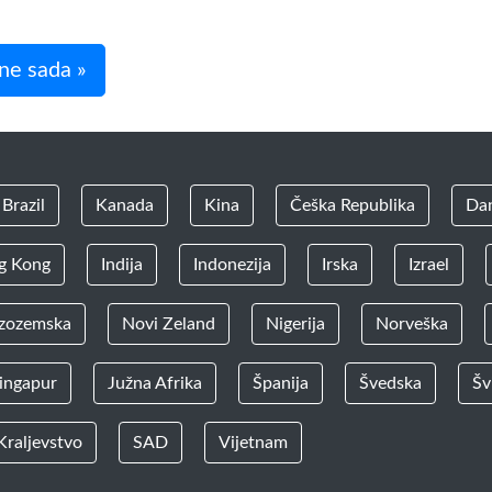
ne sada »
Brazil
Kanada
Kina
Češka Republika
Da
g Kong
Indija
Indonezija
Irska
Izrael
zozemska
Novi Zeland
Nigerija
Norveška
ingapur
Južna Afrika
Španija
Švedska
Šv
Kraljevstvo
SAD
Vijetnam