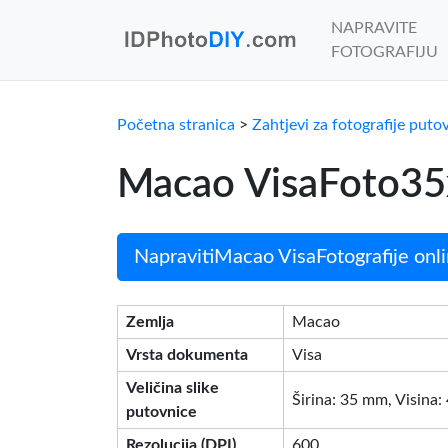
NAPRAVITE
FOTOGRAFIJU
Početna stranica
>
Zahtjevi za fotografije puto
Macao VisaFoto35x
NapravitiMacao VisaFotografije onli
Zemlja
Macao
Vrsta dokumenta
Visa
Veličina slike
Širina: 35 mm, Visina
putovnice
Rezolucija (DPI)
600