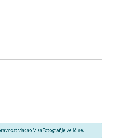
pravnostMacao VisaFotografije veličine.