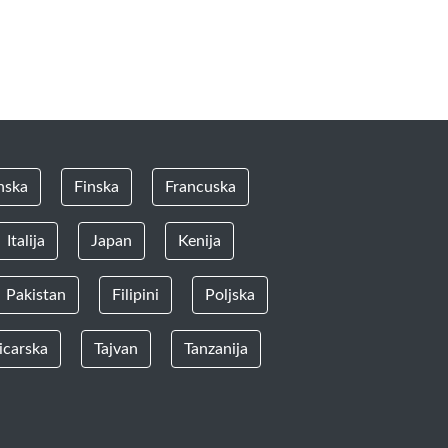
nska
Finska
Francuska
Italija
Japan
Kenija
Pakistan
Filipini
Poljska
icarska
Tajvan
Tanzanija