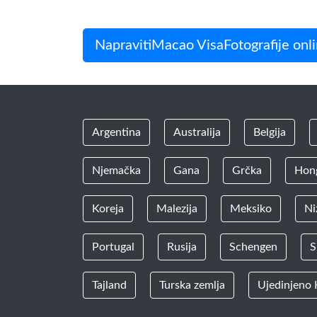
NapravitiMacao VisaFotografije onli
Argentina
Australija
Belgija
Njemačka
Gana
Grčka
Hon
Koreja
Malezija
Meksiko
Ni
Portugal
Rusija
Schengen
S
Tajland
Turska zemlja
Ujedinjeno 