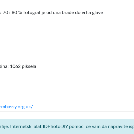
 70 i 80 % fotografije od dna brade do vrha glave
isina: 1062 piksela
mbassy.org.uk/...
afije. Internetski alat IDPhotoDIY pomoći će vam da napravite is