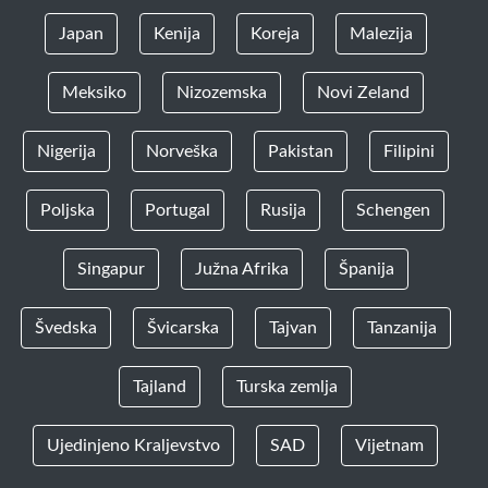
Japan
Kenija
Koreja
Malezija
Meksiko
Nizozemska
Novi Zeland
Nigerija
Norveška
Pakistan
Filipini
Poljska
Portugal
Rusija
Schengen
Singapur
Južna Afrika
Španija
Švedska
Švicarska
Tajvan
Tanzanija
Tajland
Turska zemlja
Ujedinjeno Kraljevstvo
SAD
Vijetnam