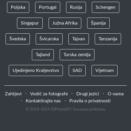
Poljska
Portugal
Rusija
Schengen
Singapur
Južna Afrika
Španija
Švedska
Švicarska
Tajvan
Tanzanija
Tajland
Turska zemlja
Ujedinjeno Kraljevstvo
SAD
Vijetnam
Zahtjevi
⋅
Vodič za fotografe
⋅
Drugi jezici
⋅
O nama
⋅
Kontaktirajte nas
⋅
Pravila o privatnosti
© 2018-2024 IDPhotoDIY. Sva prava pridržana.