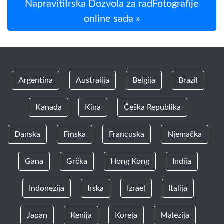
NapravitiIrska Dozvola za radFotografije
online sada »
Argentina
Australija
Belgija
Brazil
Kanada
Kina
Češka Republika
Danska
Finska
Francuska
Njemačka
Gana
Grčka
Hong Kong
Indija
Indonezija
Irska
Izrael
Italija
Japan
Kenija
Koreja
Malezija