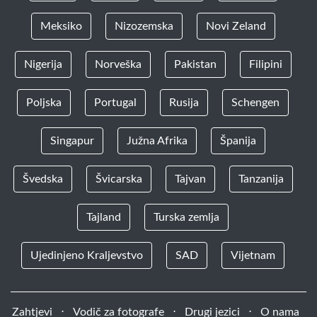
Meksiko
Nizozemska
Novi Zeland
Nigerija
Norveška
Pakistan
Filipini
Poljska
Portugal
Rusija
Schengen
Singapur
Južna Afrika
Španija
Švedska
Švicarska
Tajvan
Tanzanija
Tajland
Turska zemlja
Ujedinjeno Kraljevstvo
SAD
Vijetnam
Zahtjevi
⋅
Vodič za fotografe
⋅
Drugi jezici
⋅
O nama