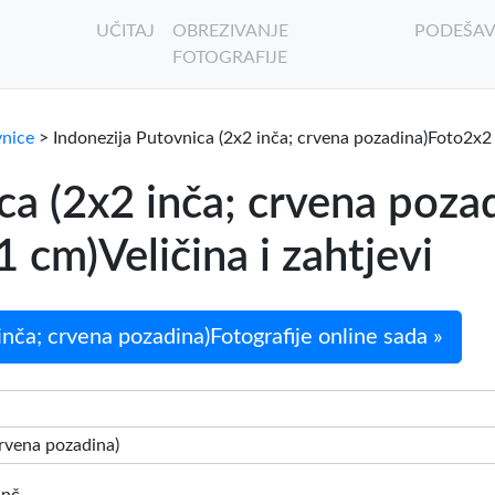
UČITAJ
OBREZIVANJE
PODEŠAV
FOTOGRAFIJE
vnice
> Indonezija Putovnica (2x2 inča; crvena pozadina)Foto2x2
ca (2x2 inča; crvena poza
 cm)Veličina i zahtjevi
nča; crvena pozadina)Fotografije online sada »
crvena pozadina)