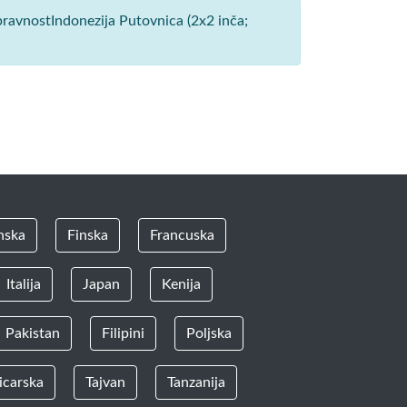
pravnostIndonezija Putovnica (2x2 inča;
nska
Finska
Francuska
Italija
Japan
Kenija
Pakistan
Filipini
Poljska
icarska
Tajvan
Tanzanija