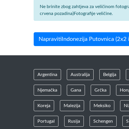
Ne brinite zbog zahtjeva za veličinom fotogr
crvena pozadina)Fotografije veličine.
NapravitiIndonezija Putovnica (2x2 i
Argentina
Australija
Belgija
Njemačka
Gana
Grčka
Hon
Koreja
Malezija
Meksiko
Ni
Portugal
Rusija
Schengen
S