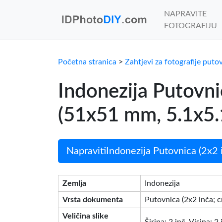
NAPRAVITE
FOTOGRAFIJU
Početna stranica
>
Zahtjevi za fotografije puto
Indonezija Putovni
(51x51 mm, 5.1x5.1
NapravitiIndonezija Putovnica (2x2 i
Zemlja
Indonezija
Vrsta dokumenta
Putovnica (2x2 inča; 
Veličina slike