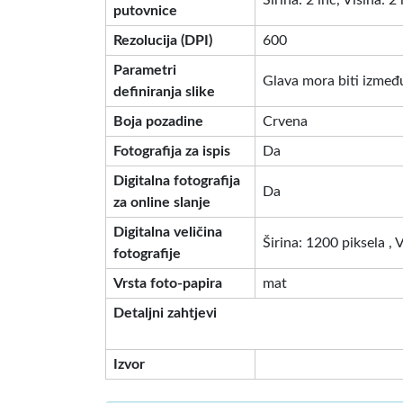
Širina: 2 inč, Visina: 2 
putovnice
Rezolucija (DPI)
600
Parametri
Glava mora biti između
definiranja slike
Boja pozadine
Crvena
Fotografija za ispis
Da
Digitalna fotografija
Da
za online slanje
Digitalna veličina
Širina: 1200 piksela , 
fotografije
Vrsta foto-papira
mat
Detaljni zahtjevi
Izvor