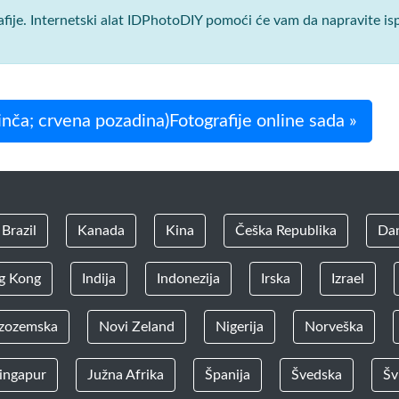
afije. Internetski alat IDPhotoDIY pomoći će vam da napravite is
nča; crvena pozadina)Fotografije online sada »
Brazil
Kanada
Kina
Češka Republika
Da
g Kong
Indija
Indonezija
Irska
Izrael
zozemska
Novi Zeland
Nigerija
Norveška
ingapur
Južna Afrika
Španija
Švedska
Šv