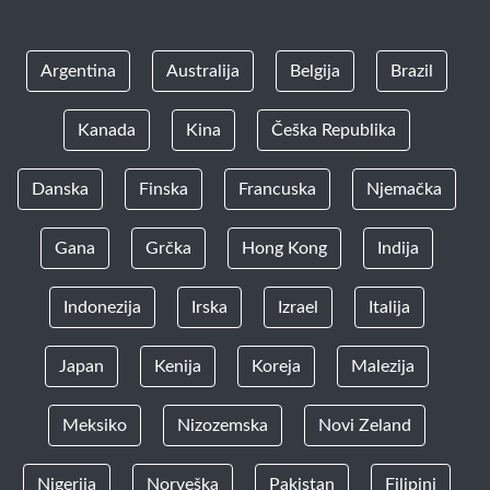
Argentina
Australija
Belgija
Brazil
Kanada
Kina
Češka Republika
Danska
Finska
Francuska
Njemačka
Gana
Grčka
Hong Kong
Indija
Indonezija
Irska
Izrael
Italija
Japan
Kenija
Koreja
Malezija
Meksiko
Nizozemska
Novi Zeland
Nigerija
Norveška
Pakistan
Filipini