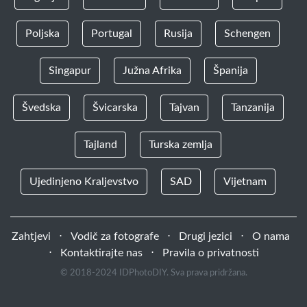
Poljska
Portugal
Rusija
Schengen
Singapur
Južna Afrika
Španija
Švedska
Švicarska
Tajvan
Tanzanija
Tajland
Turska zemlja
Ujedinjeno Kraljevstvo
SAD
Vijetnam
Zahtjevi
⋅
Vodič za fotografe
⋅
Drugi jezici
⋅
O nama
⋅
Kontaktirajte nas
⋅
Pravila o privatnosti
© 2018-2024 IDPhotoDIY. Sva prava pridržana.