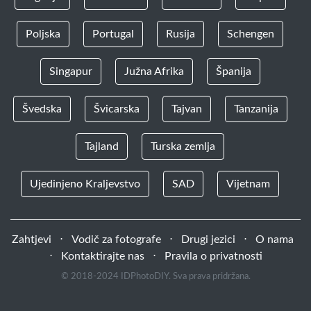
Poljska
Portugal
Rusija
Schengen
Singapur
Južna Afrika
Španija
Švedska
Švicarska
Tajvan
Tanzanija
Tajland
Turska zemlja
Ujedinjeno Kraljevstvo
SAD
Vijetnam
Zahtjevi
⋅
Vodič za fotografe
⋅
Drugi jezici
⋅
O nama
⋅
Kontaktirajte nas
⋅
Pravila o privatnosti
© 2018-2024 IDPhotoDIY. Sva prava pridržana.