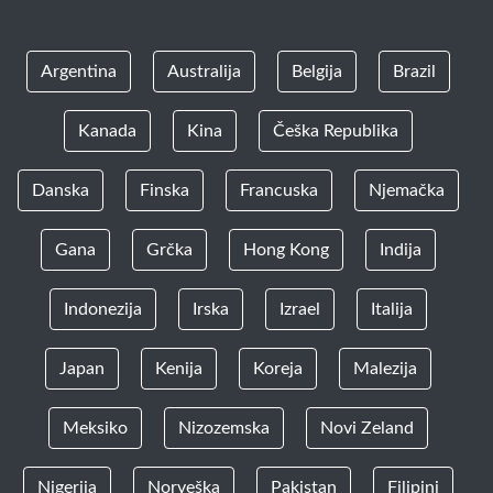
Argentina
Australija
Belgija
Brazil
Kanada
Kina
Češka Republika
Danska
Finska
Francuska
Njemačka
Gana
Grčka
Hong Kong
Indija
Indonezija
Irska
Izrael
Italija
Japan
Kenija
Koreja
Malezija
Meksiko
Nizozemska
Novi Zeland
Nigerija
Norveška
Pakistan
Filipini