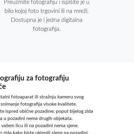
Preuzmite fotografiju i ispišite je u
bilo kojoj foto trgovini ili na mreži.
Dostupna je i jedna digitalna
fotografija.
ografiju za fotografiju
će
gitalni fotoaparat ili stražnju kameru svog
nimanje fotografija visoke kvalitete.
jte ispred obične pozadine, poput bijelog zida
 da u pozadini nema drugih objekata.
a vašem licu ili na pozadini nema sjene.
 zida kako biste uklonili sjene na pozadini.