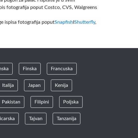
a pogon za palac i ispišite je u svim
pis fotografija poput Costco, CVS, Walgreens
e ispisa fotografija poput
Snapfish
I
Shutterfly
,
nska
Finska
Francuska
Italija
Japan
Kenija
Pakistan
Filipini
Poljska
icarska
Tajvan
Tanzanija