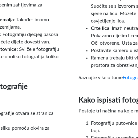
žbenim zahtjevima za
Suočite se s izvorom s
sjene na licu. Možete 
zemalja
: Također imamo
osvjetljenje lica.
 zemljama.
Crte lica
: Imati neutr
: Fotografiju dječjeg pasoša
Pokazano cijelim lice
ćete dijete dovesti van.
Oči otvorene. Usta zat
utovnice
: Svi žele fotografiju
Postavite kameru u ist
e onoliko fotografija koliko
Ramena trebaju biti vi
prostora za obrezivanj
Saznajte više o tome
Fotogr
tografije
Kako ispisati foto
Postoje tri načina na koje m
grafije otvara se stranica
Fotografiju putovnice
 sliku pomoću okvira za
boji.