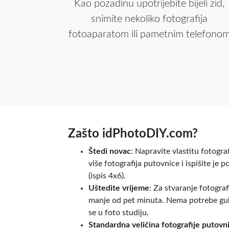
Kao pozadinu upotrijebite bijeli zid,
snimite nekoliko fotografija
fotoaparatom ili pametnim telefono
Zašto idPhotoDIY.com?
Štedi novac
: Napravite vlastitu fotogra
više fotografija putovnice i ispišite je 
(ispis 4x6).
Uštedite vrijeme
: Za stvaranje fotogra
manje od pet minuta. Nema potrebe gubi
se u foto studiju.
Standardna veličina fotografije putovn