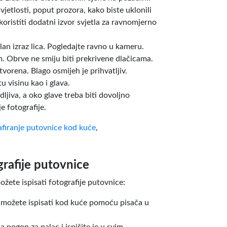
vjetlosti, poput prozora, kako biste uklonili
koristiti dodatni izvor svjetla za ravnomjerno
alan izraz lica. Pogledajte ravno u kameru.
m. Obrve ne smiju biti prekrivene dlačicama.
vorena. Blago osmijeh je prihvatljiv.
u visinu kao i glava.
dljiva, a oko glave treba biti dovoljno
e fotografije.
afiranje putovnice kod kuće
,
grafije putovnice
ožete ispisati fotografije putovnice:
 možete ispisati kod kuće pomoću pisača u