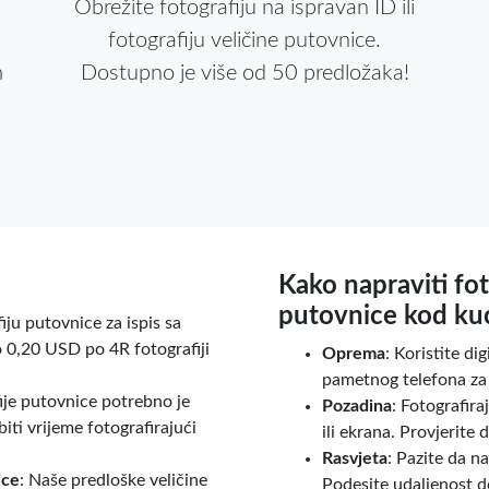
Obrežite fotografiju na ispravan ID ili
fotografiju veličine putovnice.
m
Dostupno je više od 50 predložaka!
Kako napraviti fot
putovnice kod ku
fiju putovnice za ispis sa
po 0,20 USD po 4R fotografiji
Oprema
: Koristite di
pametnog telefona za s
fije putovnice potrebno je
Pozadina
: Fotografira
ti vrijeme fotografirajući
ili ekrana. Provjerite
Rasvjeta
: Pazite da n
ice
: Naše predloške veličine
Podesite udaljenost do