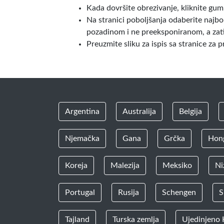
Kada dovršite obrezivanje, kliknite gum
Na stranici poboljšanja odaberite najbol
pozadinom i ne preeksponiranom, a zati
Preuzmite sliku za ispis sa stranice za 
Argentina
Australija
Belgija
Njemačka
Gana
Grčka
Hon
Koreja
Malezija
Meksiko
Ni
Portugal
Rusija
Schengen
S
Tajland
Turska zemlja
Ujedinjeno 