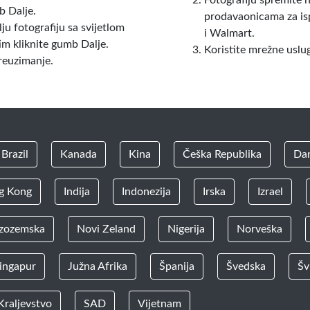
Fotografiju spremite n
b Dalje.
prodavaonicama za is
ju fotografiju sa svijetlom
i Walmart.
m kliknite gumb Dalje.
Koristite mrežne uslug
preuzimanje.
Brazil
Kanada
Kina
Češka Republika
Da
g Kong
Indija
Indonezija
Irska
Izrael
zozemska
Novi Zeland
Nigerija
Norveška
ingapur
Južna Afrika
Španija
Švedska
Šv
Kraljevstvo
SAD
Vijetnam