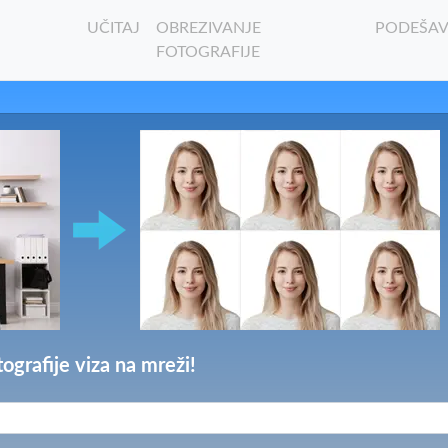
UČITAJ
OBREZIVANJE
PODEŠAV
FOTOGRAFIJE
tografije viza na mreži!