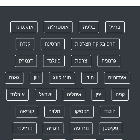
ברזיל
בלגיה
אוסטרליה
ארגנטינה
הרפובליקה הצ\'כית
חרסינה
קנדה
גרמניה
צרפת
פינלנד
דנמרק
אינדונזיה
הודו
הונג קונג
יוון
גאנה
קניה
יפן
איטליה
ישראל
אירלנד
הולנד
מקסיקו
מלזיה
קוריאה
פקיסטן
נורווגיה
ניגריה
ניו זילנד