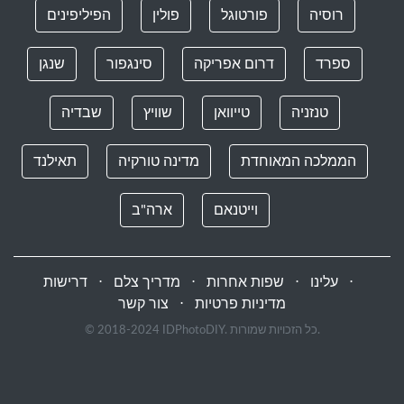
רוסיה
פורטוגל
פולין
הפיליפינים
ספרד
דרום אפריקה
סינגפור
שנגן
טנזניה
טייוואן
שוויץ
שבדיה
הממלכה המאוחדת
מדינה טורקיה
תאילנד
וייטנאם
ארה"ב
⋅
עלינו
⋅
שפות אחרות
⋅
מדריך צלם
⋅
דרישות
מדיניות פרטיות
⋅
צור קשר
© 2018-2024 IDPhotoDIY. כל הזכויות שמורות.