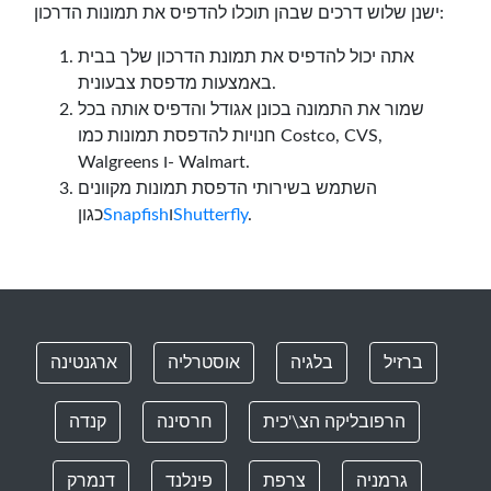
ישנן שלוש דרכים שבהן תוכלו להדפיס את תמונות הדרכון:
אתה יכול להדפיס את תמונת הדרכון שלך בבית
באמצעות מדפסת צבעונית.
שמור את התמונה בכונן אגודל והדפיס אותה בכל
חנויות להדפסת תמונות כמו Costco, CVS,
Walgreens ו- Walmart.
השתמש בשירותי הדפסת תמונות מקוונים
.
Shutterfly
ו
Snapfish
כגון
ברזיל
בלגיה
אוסטרליה
ארגנטינה
הרפובליקה הצ\'כית
חרסינה
קנדה
גרמניה
צרפת
פינלנד
דנמרק