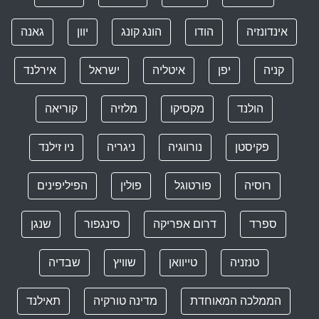
אינדונזיה
הודו
הונג קונג
יוון
גאנה
קניה
יפן
איטליה
ישראל
אירלנד
הולנד
מקסיקו
מלזיה
קוריאה
פקיסטן
נורווגיה
ניגריה
ניו זילנד
רוסיה
פורטוגל
פולין
הפיליפינים
ספרד
דרום אפריקה
סינגפור
שנגן
טנזניה
טייוואן
שוויץ
שבדיה
הממלכה המאוחדת
מדינה טורקיה
תאילנד