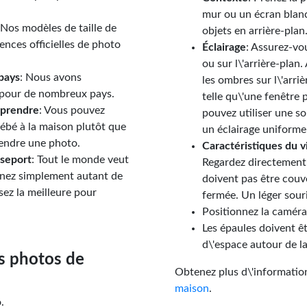
mur ou un écran blanc.
 Nos modèles de taille de
objets en arrière-plan
nces officielles de photo
Éclairage
: Assurez-vou
ou sur l\'arrière-plan
 pays
: Nous avons
les ombres sur l\'arriè
 pour de nombreux pays.
telle qu\'une fenêtre 
 prendre
: Vous pouvez
pouvez utiliser une s
ébé à la maison plutôt que
un éclairage uniforme 
rendre une photo.
Caractéristiques du v
sseport
: Tout le monde veut
Regardez directement 
enez simplement autant de
doivent pas être couv
sez la meilleure pour
fermée. Un léger souri
Positionnez la caméra
Les épaules doivent êt
d\'espace autour de la
s photos de
Obtenez plus d\'informatio
maison
.
.