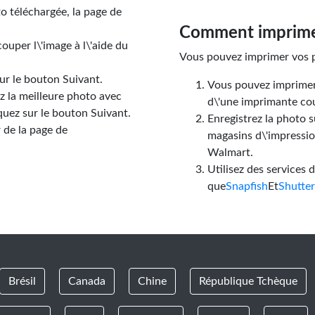
o téléchargée, la page de
Comment imprimer
ouper l\'image à l\'aide du
Vous pouvez imprimer vos p
sur le bouton Suivant.
Vous pouvez imprimer v
ez la meilleure photo avec
d\'une imprimante cou
iquez sur le bouton Suivant.
Enregistrez la photo 
 de la page de
magasins d\'impressi
Walmart.
Utilisez des services 
que
Snapfish
Et
Shutter
Brésil
Canada
Chine
République Tchèque