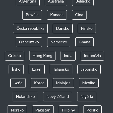
Argentína
Austrália
Belgicko
Brazília
Kanada
Čína
Česká republika
Dánsko
Fínsko
Francúzsko
Nemecko
Ghana
Grécko
Hong Kong
India
Indonézia
Írsko
Izrael
Taliansko
Japonsko
Keňa
Kórea
Malajzia
Mexiko
Holandsko
Nový Zéland
Nigéria
Nórsko
Pakistan
Filipíny
Poľsko