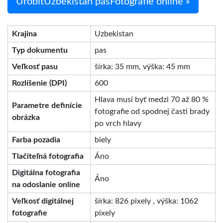
UrobiťUzbekistan pasFotografie online »
Krajina
Uzbekistan
Typ dokumentu
pas
Veľkosť pasu
šírka: 35 mm, výška: 45 mm
Rozlíšenie (DPI)
600
Hlava musí byť medzi 70 až 80 %
Parametre definície
fotografie od spodnej časti brady
obrázka
po vrch hlavy
Farba pozadia
biely
Tlačiteľná fotografia
Áno
Digitálna fotografia
Áno
na odoslanie online
Veľkosť digitálnej
šírka: 826 pixely , výška: 1062
fotografie
pixely