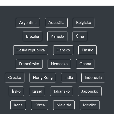
Argentína
Austrália
Belgicko
Brazília
Kanada
Čína
Česká republika
Dánsko
Fínsko
Francúzsko
Nemecko
Ghana
Grécko
Hong Kong
India
Indonézia
Írsko
Izrael
Taliansko
Japonsko
Keňa
Kórea
Malajzia
Mexiko