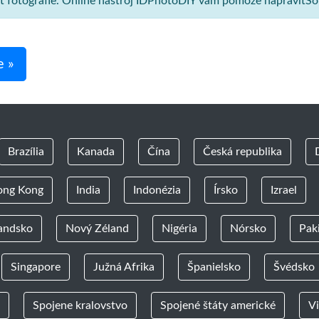
sť fotografie. Online nástroj IDPhotoDIY vám pomôže napraviťSo
e »
Brazília
Kanada
Čína
Česká republika
ong Kong
India
Indonézia
Írsko
Izrael
andsko
Nový Zéland
Nigéria
Nórsko
Pak
Singapore
Južná Afrika
Španielsko
Švédsko
Spojene kralovstvo
Spojené štáty americké
V