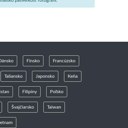
málsko pasVeľkosť fotografií.
Dánsko
Fínsko
Francúzsko
Taliansko
Japonsko
Keňa
istan
Filipíny
Poľsko
Švajčiarsko
Taiwan
ietnam