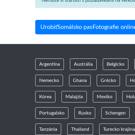
Nerobte si starosti s požiadavkami na veľko
UrobiťSomálsko pasFotografie onlin
Argentína
Austrália
Belgicko
Nemecko
Ghana
Grécko
H
Kórea
Malajzia
Mexiko
Hol
Portugalsko
Rusko
Schengen
Tanzánia
Thailand
Turecko krajina