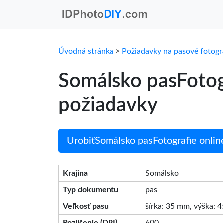
Úvodná stránka
>
Požiadavky na pasové fotogr
Somálsko pasFotog
požiadavky
UrobiťSomálsko pasFotografie onlin
Krajina
Somálsko
Typ dokumentu
pas
Veľkosť pasu
šírka: 35 mm, výška: 
Rozlíšenie (DPI)
600