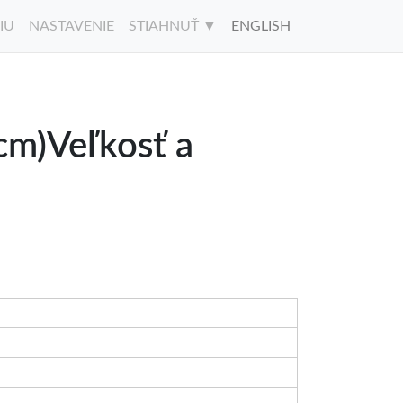
IU
NASTAVENIE
STIAHNUŤ ▼
ENGLISH
cm)Veľkosť a