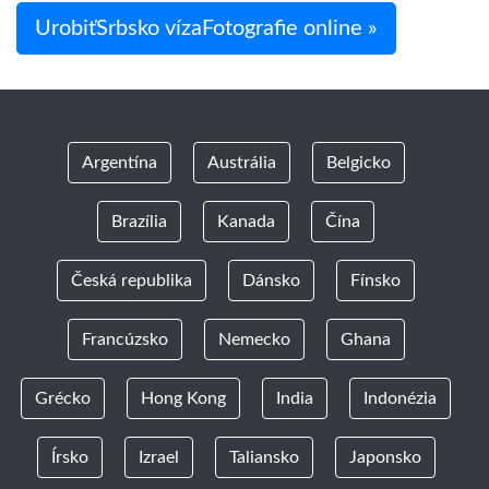
UrobiťSrbsko vízaFotografie online »
Argentína
Austrália
Belgicko
Brazília
Kanada
Čína
Česká republika
Dánsko
Fínsko
Francúzsko
Nemecko
Ghana
Grécko
Hong Kong
India
Indonézia
Írsko
Izrael
Taliansko
Japonsko