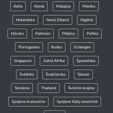
Keňa
Kórea
Malajzia
Mexiko
Holandsko
Nový Zéland
Nigéria
Nórsko
Pakistan
Filipíny
Poľsko
Portugalsko
Rusko
Schengen
Singapore
Južná Afrika
Španielsko
Švédsko
Švajčiarsko
Taiwan
Tanzánia
Thailand
Turecko krajina
Spojene kralovstvo
Spojené štáty americké