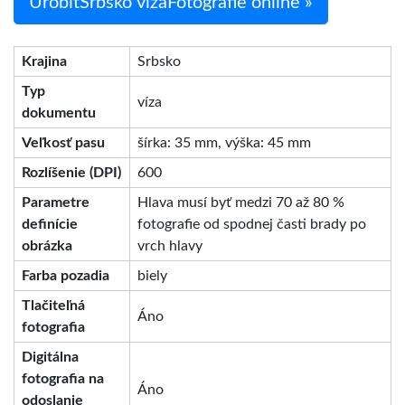
UrobiťSrbsko vízaFotografie online »
Krajina
Srbsko
Typ
víza
dokumentu
Veľkosť pasu
šírka: 35 mm, výška: 45 mm
Rozlíšenie (DPI)
600
Parametre
Hlava musí byť medzi 70 až 80 %
definície
fotografie od spodnej časti brady po
obrázka
vrch hlavy
Farba pozadia
biely
Tlačiteľná
Áno
fotografia
Digitálna
fotografia na
Áno
odoslanie