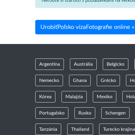
Nerobte si starosti s požiadavkami na veľko
UrobiťPoľsko vízaFotografie online »
Argentína
Austrália
Belgicko
Nemecko
Ghana
Grécko
H
Kórea
Malajzia
Mexiko
Hol
Portugalsko
Rusko
Schengen
Tanzánia
Thailand
Turecko krajina