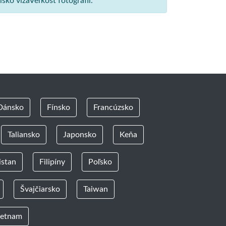
ko vízaVeľkosť fotografií.
Dánsko
Fínsko
Francúzsko
Taliansko
Japonsko
Keňa
istan
Filipíny
Poľsko
Švajčiarsko
Taiwan
ietnam