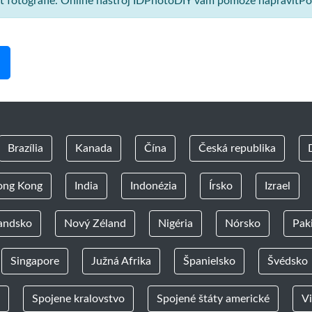
sť fotografie. Online nástroj IDPhotoDIY vám pomôže napraviťPoľs
Brazília
Kanada
Čína
Česká republika
ong Kong
India
Indonézia
Írsko
Izrael
andsko
Nový Zéland
Nigéria
Nórsko
Pak
Singapore
Južná Afrika
Španielsko
Švédsko
Spojene kralovstvo
Spojené štáty americké
V