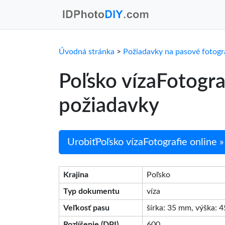
Úvodná stránka
>
Požiadavky na pasové fotogr
Poľsko vízaFotogr
požiadavky
UrobiťPoľsko vízaFotografie online »
Krajina
Poľsko
Typ dokumentu
víza
Veľkosť pasu
šírka: 35 mm, výška: 
Rozlíšenie (DPI)
600