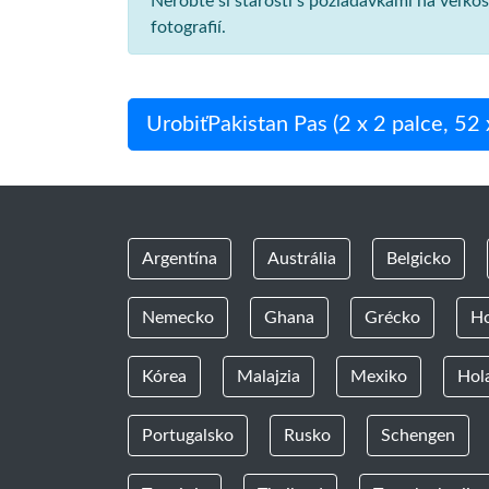
Nerobte si starosti s požiadavkami na veľko
fotografií.
UrobiťPakistan Pas (2 x 2 palce, 52
Argentína
Austrália
Belgicko
Nemecko
Ghana
Grécko
H
Kórea
Malajzia
Mexiko
Hol
Portugalsko
Rusko
Schengen