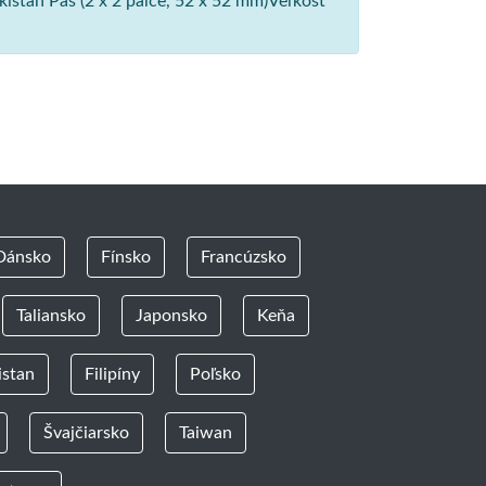
istan Pas (2 x 2 palce, 52 x 52 mm)Veľkosť
Dánsko
Fínsko
Francúzsko
Taliansko
Japonsko
Keňa
istan
Filipíny
Poľsko
Švajčiarsko
Taiwan