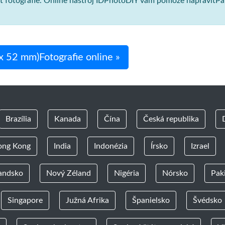
sť fotografie. Online nástroj IDPhotoDIY vám pomôže napraviťPak
 x 52 mm)Fotografie online »
Brazília
Kanada
Čína
Česká republika
ong Kong
India
Indonézia
Írsko
Izrael
andsko
Nový Zéland
Nigéria
Nórsko
Pak
Singapore
Južná Afrika
Španielsko
Švédsko