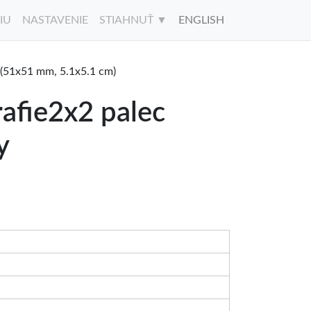
IU
NASTAVENIE
STIAHNUŤ ▼
ENGLISH
c (51x51 mm, 5.1x5.1 cm)
rafie2x2 palec
y