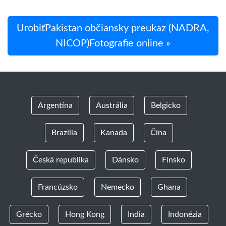
UrobiťPakistan občiansky preukaz (NADRA,
NICOP)Fotografie online »
Argentína
Austrália
Belgicko
Brazília
Kanada
Čína
Česká republika
Dánsko
Fínsko
Francúzsko
Nemecko
Ghana
Grécko
Hong Kong
India
Indonézia