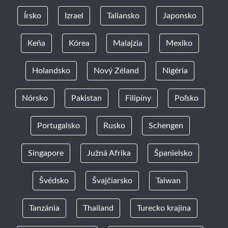
Írsko
Izrael
Taliansko
Japonsko
Keňa
Kórea
Malajzia
Mexiko
Holandsko
Nový Zéland
Nigéria
Nórsko
Pakistan
Filipíny
Poľsko
Portugalsko
Rusko
Schengen
Singapore
Južná Afrika
Španielsko
Švédsko
Švajčiarsko
Taiwan
Tanzánia
Thailand
Turecko krajina