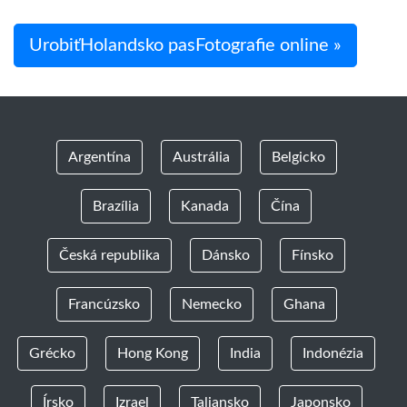
UrobiťHolandsko pasFotografie online »
Argentína
Austrália
Belgicko
Brazília
Kanada
Čína
Česká republika
Dánsko
Fínsko
Francúzsko
Nemecko
Ghana
Grécko
Hong Kong
India
Indonézia
Írsko
Izrael
Taliansko
Japonsko