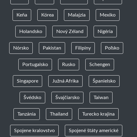
Keňa
Kórea
Malajzia
Mexiko
Holandsko
Nový Zéland
Nigéria
Nórsko
Pakistan
Filipíny
Poľsko
Portugalsko
Rusko
Schengen
Singapore
Južná Afrika
Španielsko
Švédsko
Švajčiarsko
Taiwan
Tanzánia
Thailand
Turecko krajina
Spojene kralovstvo
Spojené štáty americké