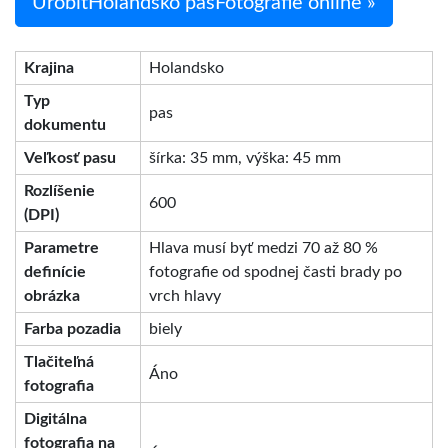
UrobiťHolandsko pasFotografie online »
Krajina
Holandsko
Typ
pas
dokumentu
Veľkosť pasu
šírka: 35 mm, výška: 45 mm
Rozlíšenie
600
(DPI)
Parametre
Hlava musí byť medzi 70 až 80 %
definície
fotografie od spodnej časti brady po
obrázka
vrch hlavy
Farba pozadia
biely
Tlačiteľná
Áno
fotografia
Digitálna
fotografia na