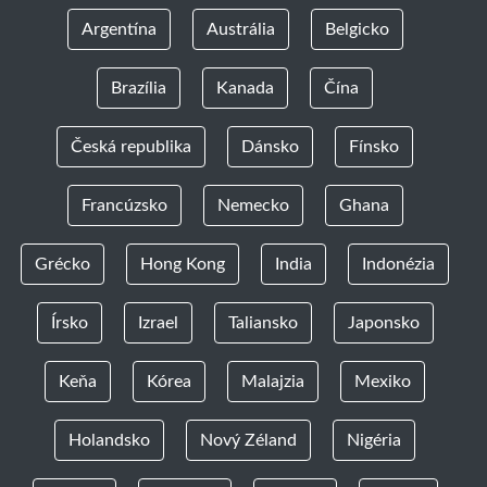
Argentína
Austrália
Belgicko
Brazília
Kanada
Čína
Česká republika
Dánsko
Fínsko
Francúzsko
Nemecko
Ghana
Grécko
Hong Kong
India
Indonézia
Írsko
Izrael
Taliansko
Japonsko
Keňa
Kórea
Malajzia
Mexiko
Holandsko
Nový Zéland
Nigéria