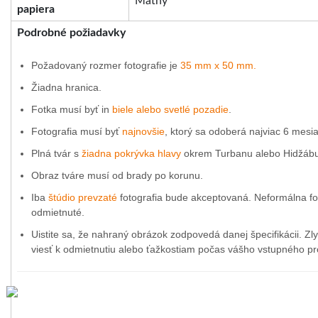
Matný
papiera
Podrobné požiadavky
Požadovaný rozmer fotografie je
35 mm x 50 mm.
Žiadna hranica.
Fotka musí byť in
biele alebo svetlé pozadie
.
Fotografia musí byť
najnovšie
, ktorý sa odoberá najviac 6 mesi
Plná tvár s
žiadna pokrývka hlavy
okrem Turbanu alebo Hidžábu
Obraz tváre musí od brady po korunu.
Iba
štúdio prevzaté
fotografia bude akceptovaná. Neformálna fo
odmietnuté.
Uistite sa, že nahraný obrázok zodpovedá danej špecifikácii. Zl
viesť k odmietnutiu alebo ťažkostiam počas vášho vstupného p