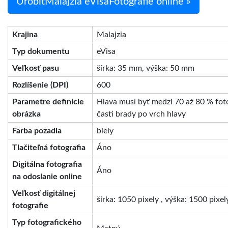
UrobiťMalajzia eVisaFotografie online »
Krajina
Malajzia
Typ dokumentu
eVisa
Veľkosť pasu
šírka: 35 mm, výška: 50 mm
Rozlíšenie (DPI)
600
Parametre definície
Hlava musí byť medzi 70 až 80 % fot
obrázka
časti brady po vrch hlavy
Farba pozadia
biely
Tlačiteľná fotografia
Áno
Digitálna fotografia
Áno
na odoslanie online
Veľkosť digitálnej
šírka: 1050 pixely , výška: 1500 pixel
fotografie
Typ fotografického