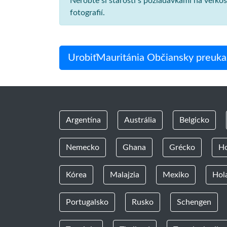
Nerobte si starosti s požiadavkami na veľk
fotografií.
UrobiťMauritánia Občiansky preukaz
Argentína
Austrália
Belgicko
Nemecko
Ghana
Grécko
H
Kórea
Malajzia
Mexiko
Hol
Portugalsko
Rusko
Schengen