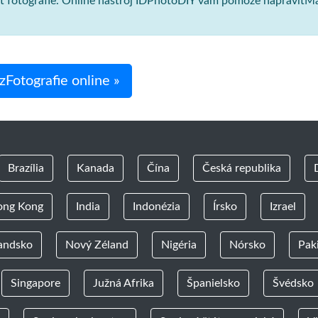
osť fotografie. Online nástroj IDPhotoDIY vám pomôže napraviťM
Fotografie online »
Brazília
Kanada
Čína
Česká republika
ong Kong
India
Indonézia
Írsko
Izrael
andsko
Nový Zéland
Nigéria
Nórsko
Pak
Singapore
Južná Afrika
Španielsko
Švédsko