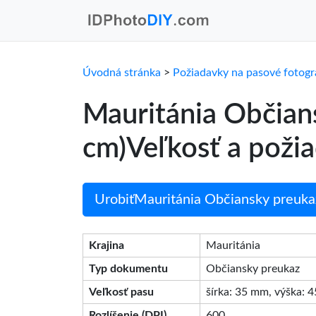
Úvodná stránka
>
Požiadavky na pasové fotogr
Mauritánia Občian
cm)Veľkosť a poži
UrobiťMauritánia Občiansky preukaz
Krajina
Mauritánia
Typ dokumentu
Občiansky preukaz
Veľkosť pasu
šírka: 35 mm, výška: 
Rozlíšenie (DPI)
600