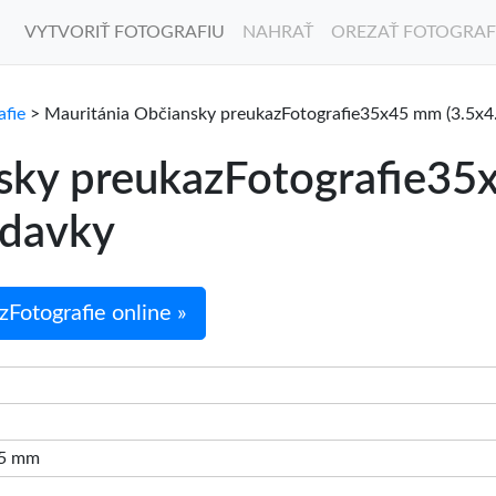
VYTVORIŤ FOTOGRAFIU
NAHRAŤ
OREZAŤ FOTOGRAF
afie
> Mauritánia Občiansky preukazFotografie35x45 mm (3.5x4
sky preukazFotografie35
adavky
Fotografie online »
45 mm