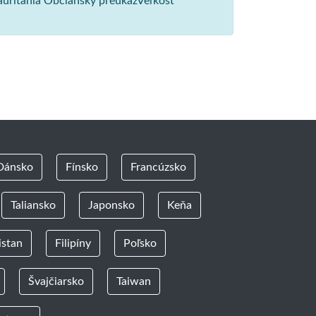
auritánia Občiansky preukazVeľkosť
Dánsko
Fínsko
Francúzsko
Taliansko
Japonsko
Keňa
istan
Filipíny
Poľsko
Švajčiarsko
Taiwan