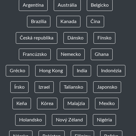
Argentína
Austrália
Belgicko
Brazília
Kanada
Čína
Česká republika
Dánsko
Fínsko
Francúzsko
Nemecko
Ghana
Grécko
Hong Kong
India
Indonézia
Írsko
Izrael
Taliansko
Japonsko
Keňa
Kórea
Malajzia
Mexiko
Holandsko
Nový Zéland
Nigéria