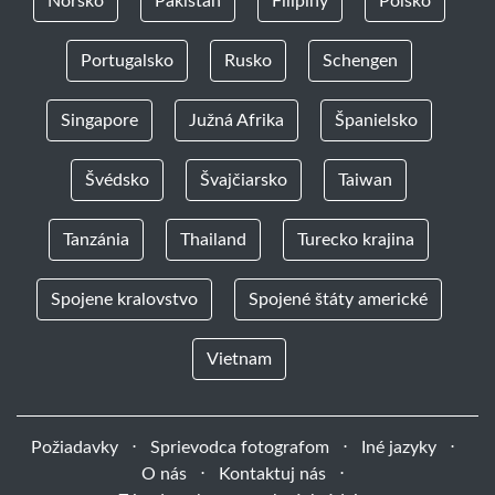
Nórsko
Pakistan
Filipíny
Poľsko
Portugalsko
Rusko
Schengen
Singapore
Južná Afrika
Španielsko
Švédsko
Švajčiarsko
Taiwan
Tanzánia
Thailand
Turecko krajina
Spojene kralovstvo
Spojené štáty americké
Vietnam
Požiadavky
⋅
Sprievodca fotografom
⋅
Iné jazyky
⋅
O nás
⋅
Kontaktuj nás
⋅