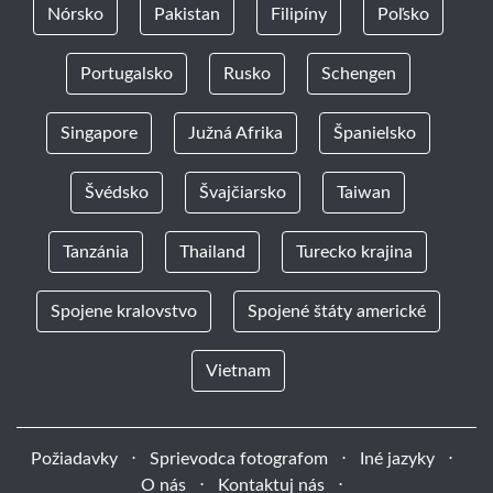
Nórsko
Pakistan
Filipíny
Poľsko
Portugalsko
Rusko
Schengen
Singapore
Južná Afrika
Španielsko
Švédsko
Švajčiarsko
Taiwan
Tanzánia
Thailand
Turecko krajina
Spojene kralovstvo
Spojené štáty americké
Vietnam
Požiadavky
⋅
Sprievodca fotografom
⋅
Iné jazyky
⋅
O nás
⋅
Kontaktuj nás
⋅