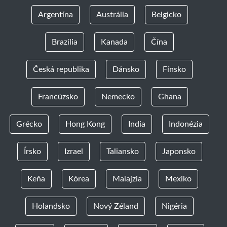
Argentína
Austrália
Belgicko
Brazília
Kanada
Čína
Česká republika
Dánsko
Fínsko
Francúzsko
Nemecko
Ghana
Grécko
Hong Kong
India
Indonézia
Írsko
Izrael
Taliansko
Japonsko
Keňa
Kórea
Malajzia
Mexiko
Holandsko
Nový Zéland
Nigéria