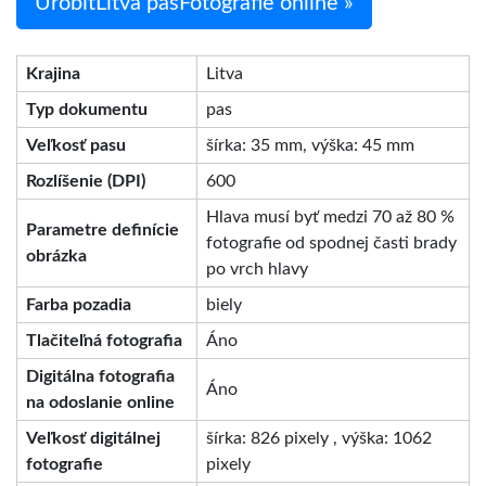
UrobiťLitva pasFotografie online »
Krajina
Litva
Typ dokumentu
pas
Veľkosť pasu
šírka: 35 mm, výška: 45 mm
Rozlíšenie (DPI)
600
Hlava musí byť medzi 70 až 80 %
Parametre definície
fotografie od spodnej časti brady
obrázka
po vrch hlavy
Farba pozadia
biely
Tlačiteľná fotografia
Áno
Digitálna fotografia
Áno
na odoslanie online
Veľkosť digitálnej
šírka: 826 pixely , výška: 1062
fotografie
pixely