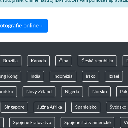
sť fotografie. Online nástroj IDPhotoDIY vám pomôže napraviťLi
tografie online »
Brazília
Kanada
Čína
Česká republika
ong Kong
India
Indonézia
Írsko
Izrael
andsko
Nový Zéland
Nigéria
Nórsko
Pak
Singapore
Južná Afrika
Španielsko
Švédsko
Spojene kralovstvo
Spojené štáty americké
V