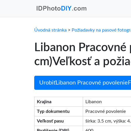
Úvodná stránka
>
Požiadavky na pasové fotogr
Libanon Pracovné 
cm)Veľkosť a poži
UrobiťLibanon Pracovné povolenieFo
Krajina
Libanon
Typ dokumentu
Pracovné povolenie
Veľkosť pasu
šírka: 3.5 cm, výška: 
Rozlíšenie (DPI)
600