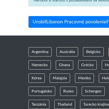
Nerobte si starosti s požiadavkami na veľko
UrobiťLibanon Pracovné povolenieFo
Argentína
Austrália
Belgicko
Nemecko
Ghana
Grécko
H
Kórea
Malajzia
Mexiko
Hol
Portugalsko
Rusko
Schengen
Tanzánia
Thailand
Turecko krajina