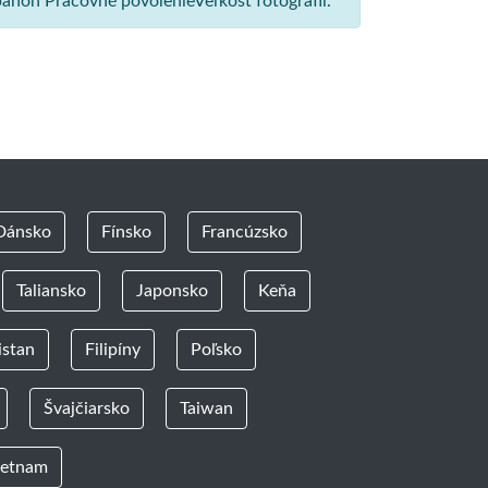
banon Pracovné povolenieVeľkosť fotografií.
Dánsko
Fínsko
Francúzsko
Taliansko
Japonsko
Keňa
istan
Filipíny
Poľsko
Švajčiarsko
Taiwan
ietnam