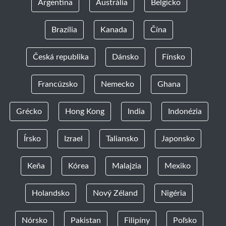
Argentína
Austrália
Belgicko
Brazília
Kanada
Čína
Česká republika
Dánsko
Fínsko
Francúzsko
Nemecko
Ghana
Grécko
Hong Kong
India
Indonézia
Írsko
Izrael
Taliansko
Japonsko
Keňa
Kórea
Malajzia
Mexiko
Holandsko
Nový Zéland
Nigéria
Nórsko
Pakistan
Filipíny
Poľsko