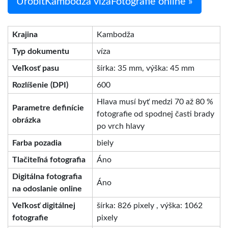
UrobiťKambodža vízaFotografie online »
Krajina
Kambodža
Typ dokumentu
víza
Veľkosť pasu
šírka: 35 mm, výška: 45 mm
Rozlíšenie (DPI)
600
Hlava musí byť medzi 70 až 80 %
Parametre definície
fotografie od spodnej časti brady
obrázka
po vrch hlavy
Farba pozadia
biely
Tlačiteľná fotografia
Áno
Digitálna fotografia
Áno
na odoslanie online
Veľkosť digitálnej
šírka: 826 pixely , výška: 1062
fotografie
pixely