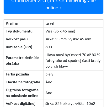
UrobiťIzrael Visa (35 x 45 mm)Fotografie
online »
Krajina
Izrael
Typ dokumentu
Visa (35 x 45 mm)
Veľkosť pasu
šírka: 35 mm, výška: 45 mm
Rozlíšenie (DPI)
600
Hlava musí byť medzi 70 až 80 %
Parametre definície
fotografie od spodnej časti brady
obrázka
po vrch hlavy
Farba pozadia
biely
Tlačiteľná fotografia
Áno
Digitálna fotografia
Áno
na odoslanie online
Veľkosť digitálnej
šírka: 826 pixely , výška: 1062