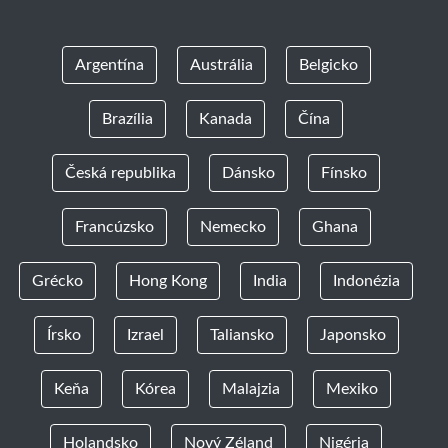
Argentína
Austrália
Belgicko
Brazília
Kanada
Čína
Česká republika
Dánsko
Fínsko
Francúzsko
Nemecko
Ghana
Grécko
Hong Kong
India
Indonézia
Írsko
Izrael
Taliansko
Japonsko
Keňa
Kórea
Malajzia
Mexiko
Holandsko
Nový Zéland
Nigéria