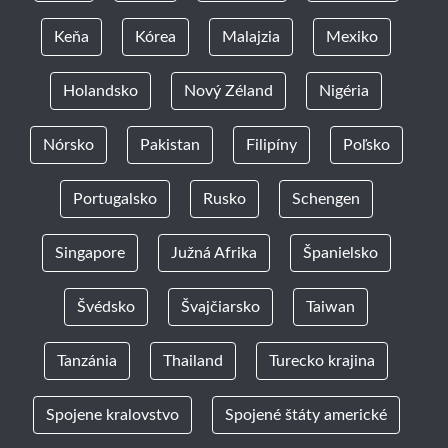
Keňa
Kórea
Malajzia
Mexiko
Holandsko
Nový Zéland
Nigéria
Nórsko
Pakistan
Filipíny
Poľsko
Portugalsko
Rusko
Schengen
Singapore
Južná Afrika
Španielsko
Švédsko
Švajčiarsko
Taiwan
Tanzánia
Thailand
Turecko krajina
Spojene kralovstvo
Spojené štáty americké