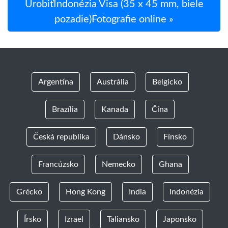
UrobiťIndonézia Visa (35 x 45 mm, biele
pozadie)Fotografie online »
Argentína
Austrália
Belgicko
Brazília
Kanada
Čína
Česká republika
Dánsko
Fínsko
Francúzsko
Nemecko
Ghana
Grécko
Hong Kong
India
Indonézia
Írsko
Izrael
Taliansko
Japonsko