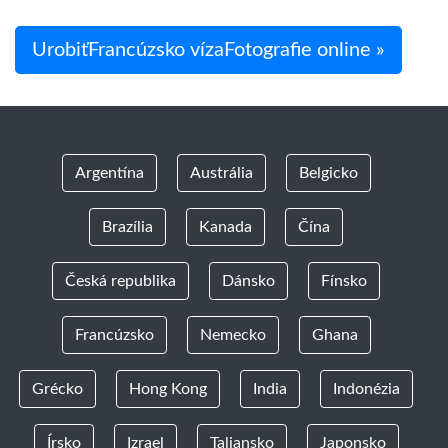
UrobiťFrancúzsko vízaFotografie online »
Argentína
Austrália
Belgicko
Brazília
Kanada
Čína
Česká republika
Dánsko
Fínsko
Francúzsko
Nemecko
Ghana
Grécko
Hong Kong
India
Indonézia
Írsko
Izrael
Taliansko
Japonsko