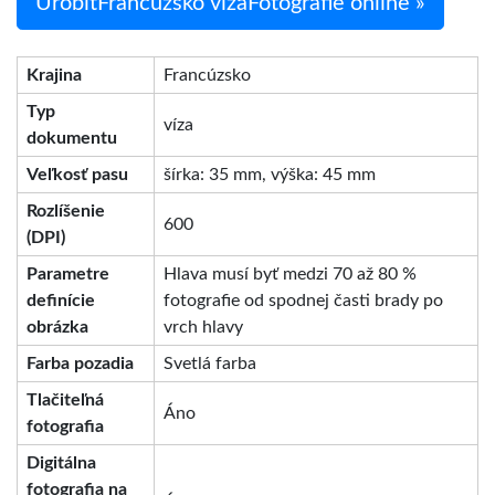
UrobiťFrancúzsko vízaFotografie online »
Krajina
Francúzsko
Typ
víza
dokumentu
Veľkosť pasu
šírka: 35 mm, výška: 45 mm
Rozlíšenie
600
(DPI)
Parametre
Hlava musí byť medzi 70 až 80 %
definície
fotografie od spodnej časti brady po
obrázka
vrch hlavy
Farba pozadia
Svetlá farba
Tlačiteľná
Áno
fotografia
Digitálna
fotografia na