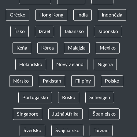
Grécko
Hong Kong
India
Indonézia
Írsko
Izrael
Taliansko
Japonsko
Keňa
Kórea
Malajzia
Mexiko
Holandsko
Nový Zéland
Nigéria
Nórsko
Pakistan
Filipíny
Poľsko
Portugalsko
Rusko
Schengen
Singapore
Južná Afrika
Španielsko
Švédsko
Švajčiarsko
Taiwan