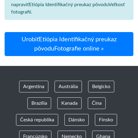
napraviťEtiópia Identifikačný preukaz pôvoduVeľkosť
fotografií.
UrobiťEtiópia Identifikačný preukaz
pôvoduFotografie online »
Argentína
Austrália
Belgicko
Brazília
Kanada
Čína
Česká republika
Dánsko
Fínsko
Francúzsko
Nemecko
Ghana