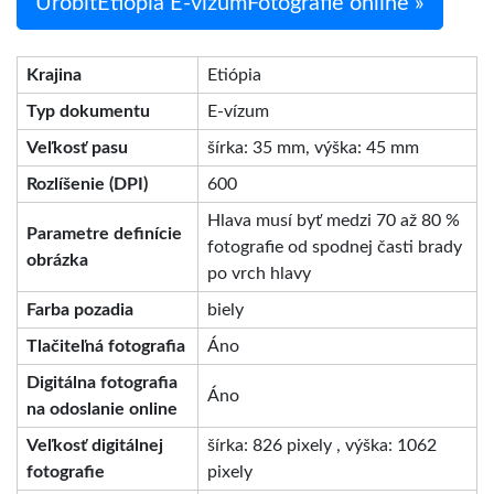
UrobiťEtiópia E-vízumFotografie online »
Krajina
Etiópia
Typ dokumentu
E-vízum
Veľkosť pasu
šírka: 35 mm, výška: 45 mm
Rozlíšenie (DPI)
600
Hlava musí byť medzi 70 až 80 %
Parametre definície
fotografie od spodnej časti brady
obrázka
po vrch hlavy
Farba pozadia
biely
Tlačiteľná fotografia
Áno
Digitálna fotografia
Áno
na odoslanie online
Veľkosť digitálnej
šírka: 826 pixely , výška: 1062
fotografie
pixely