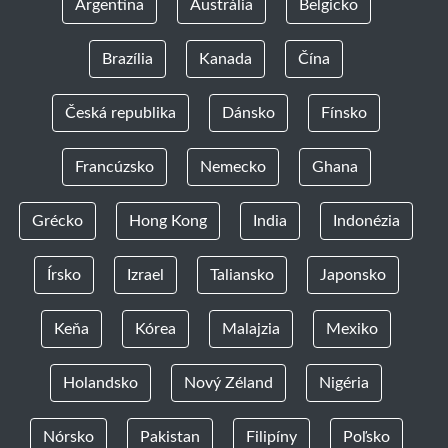
Argentína
Austrália
Belgicko
Brazília
Kanada
Čína
Česká republika
Dánsko
Fínsko
Francúzsko
Nemecko
Ghana
Grécko
Hong Kong
India
Indonézia
Írsko
Izrael
Taliansko
Japonsko
Keňa
Kórea
Malajzia
Mexiko
Holandsko
Nový Zéland
Nigéria
Nórsko
Pakistan
Filipíny
Poľsko