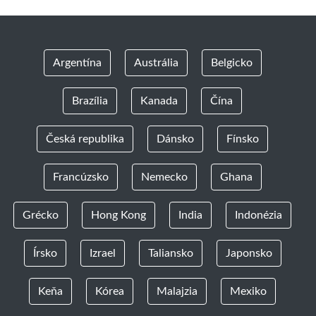
Argentína
Austrália
Belgicko
Brazília
Kanada
Čína
Česká republika
Dánsko
Fínsko
Francúzsko
Nemecko
Ghana
Grécko
Hong Kong
India
Indonézia
Írsko
Izrael
Taliansko
Japonsko
Keňa
Kórea
Malajzia
Mexiko