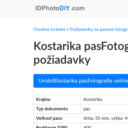
Úvodná stránka
>
Požiadavky na pasové fotogr
Kostarika pasFoto
požiadavky
UrobiťKostarika pasFotografie onlin
Krajina
Kostarika
Typ dokumentu
pas
Veľkosť pasu
šírka: 35 mm, výška: 
Rozlíšenie (DPI)
600