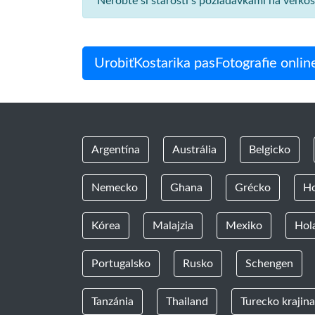
Nerobte si starosti s požiadavkami na veľko
UrobiťKostarika pasFotografie onlin
Argentína
Austrália
Belgicko
Nemecko
Ghana
Grécko
H
Kórea
Malajzia
Mexiko
Hol
Portugalsko
Rusko
Schengen
Tanzánia
Thailand
Turecko krajina