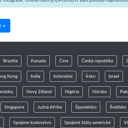
sť fotografie. Online nástroj IDPhotoDIY vám pomôže napraviťKos
e »
Brazília
Kanada
Čína
Česká republika
ong Kong
India
Indonézia
Írsko
Izrael
andsko
Nový Zéland
Nigéria
Nórsko
Pak
Singapore
Južná Afrika
Španielsko
Švédsko
Spojene kralovstvo
Spojené štáty americké
V