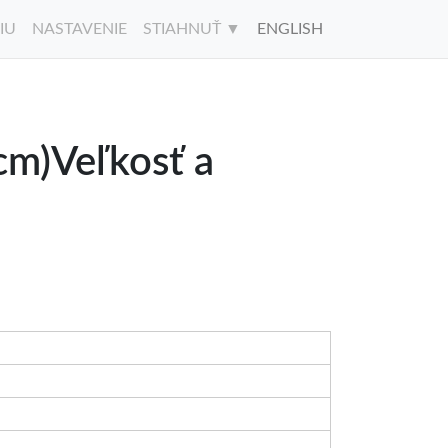
IU
NASTAVENIE
STIAHNUŤ ▼
ENGLISH
cm)Veľkosť a