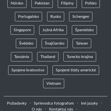
Nórsko
Pakistan
Filipíny
Poľsko
Portugalsko
Rusko
Schengen
Singapore
Južná Afrika
Španielsko
Švédsko
Švajčiarsko
Taiwan
Tanzánia
Thailand
Turecko krajina
Spojene kralovstvo
Spojené štáty americké
Vietnam
Požiadavky
⋅
Sprievodca fotografom
⋅
Iné jazyky
⋅
O nás
⋅
Kontaktuj nás
⋅