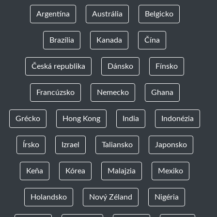
Argentína
Austrália
Belgicko
Brazília
Kanada
Čína
Česká republika
Dánsko
Fínsko
Francúzsko
Nemecko
Ghana
Grécko
Hong Kong
India
Indonézia
Írsko
Izrael
Taliansko
Japonsko
Keňa
Kórea
Malajzia
Mexiko
Holandsko
Nový Zéland
Nigéria