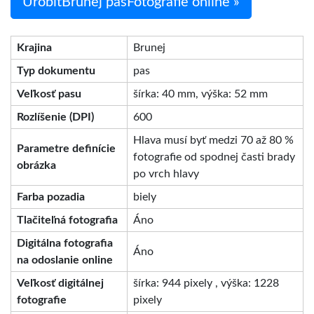
UrobiťBrunej pasFotografie online »
Krajina
Brunej
Typ dokumentu
pas
Veľkosť pasu
šírka: 40 mm, výška: 52 mm
Rozlíšenie (DPI)
600
Hlava musí byť medzi 70 až 80 %
Parametre definície
fotografie od spodnej časti brady
obrázka
po vrch hlavy
Farba pozadia
biely
Tlačiteľná fotografia
Áno
Digitálna fotografia
Áno
na odoslanie online
Veľkosť digitálnej
šírka: 944 pixely , výška: 1228
fotografie
pixely