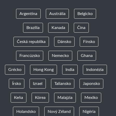
Argentína
Austrália
Belgicko
Brazília
Kanada
Čína
Česká republika
Dánsko
Fínsko
Francúzsko
Nemecko
Ghana
Grécko
Hong Kong
India
Indonézia
Írsko
Izrael
Taliansko
Japonsko
Keňa
Kórea
Malajzia
Mexiko
Holandsko
Nový Zéland
Nigéria