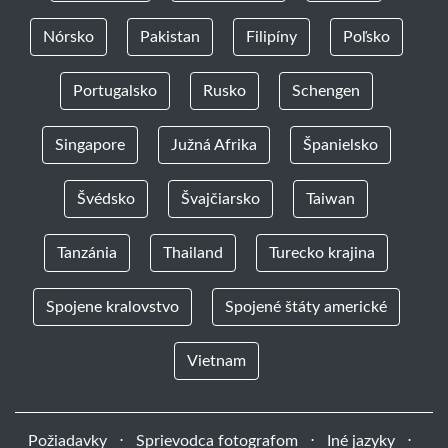
Nórsko
Pakistan
Filipíny
Poľsko
Portugalsko
Rusko
Schengen
Singapore
Južná Afrika
Španielsko
Švédsko
Švajčiarsko
Taiwan
Tanzánia
Thailand
Turecko krajina
Spojene kralovstvo
Spojené štáty americké
Vietnam
Požiadavky
⋅
Sprievodca fotografom
⋅
Iné jazyky
⋅