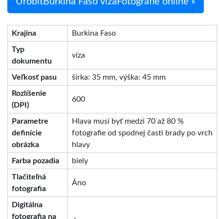
UrobiťBurkina Faso vízaFotografie online »
Krajina
Burkina Faso
Typ
víza
dokumentu
Veľkosť pasu
šírka: 35 mm, výška: 45 mm
Rozlíšenie
600
(DPI)
Parametre
Hlava musí byť medzi 70 až 80 %
definície
fotografie od spodnej časti brady po vrch
obrázka
hlavy
Farba pozadia
biely
Tlačiteľná
Áno
fotografia
Digitálna
fotografia na