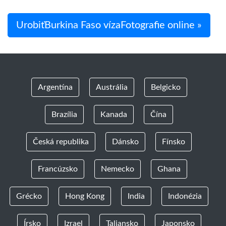
UrobiťBurkina Faso vízaFotografie online »
Argentína
Austrália
Belgicko
Brazília
Kanada
Čína
Česká republika
Dánsko
Fínsko
Francúzsko
Nemecko
Ghana
Grécko
Hong Kong
India
Indonézia
Írsko
Izrael
Taliansko
Japonsko