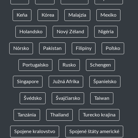
Keňa
Kórea
Malajzia
Mexiko
Holandsko
Nový Zéland
Nigéria
Nórsko
Pakistan
Filipíny
Poľsko
Portugalsko
Rusko
Schengen
Singapore
Južná Afrika
Španielsko
Švédsko
Švajčiarsko
Taiwan
Tanzánia
Thailand
Turecko krajina
Spojene kralovstvo
Spojené štáty americké