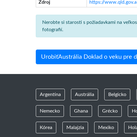
Zdroj
https://www.qld.gov.au
Nerobte si starosti s požiadavkami na veľk
fotografií.
UrobiťAustrália Doklad o veku pre d
Argentína
Austrália
Belgicko
Nemecko
Ghana
Grécko
H
Kórea
Malajzia
Mexiko
Hol