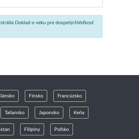
strália Doklad o veku pre dospelýchVeľkosť
Dánsko
Fínsko
Francúzsko
Taliansko
Japonsko
Keňa
istan
Filipíny
Poľsko