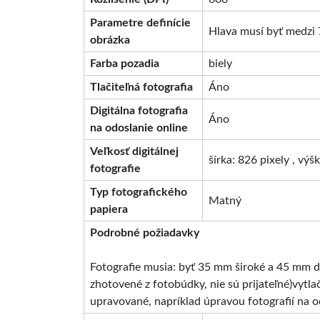
Parametre definície
Hlava musí byť medzi 
obrázka
Farba pozadia
biely
Tlačiteľná fotografia
Áno
Digitálna fotografia
Áno
na odoslanie online
Veľkosť digitálnej
šírka: 826 pixely , výš
fotografie
Typ fotografického
Matný
papiera
Podrobné požiadavky
Fotografie musia: byť 35 mm široké a 45 mm dl
zhotovené z fotobúdky, nie sú prijateľné)vytla
upravované, napríklad úpravou fotografií na od