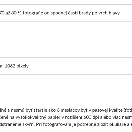
70 až 80 % fotografie od spodnej časti brady po vrch hlavy
ka: 1062 pixely
hé a nesmú byť staršie ako 6 mesiacov,být v pasovej kvalite (fot
čené na vysokokvalitný papier v rozlíšení 600 dpi alebo viac nes
stránenie škvŕn. Pri fotografovaní je potrebné zložiť okuliare al