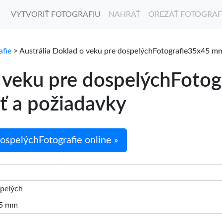
VYTVORIŤ FOTOGRAFIU
NAHRAŤ
OREZAŤ FOTOGRAF
afie
> Austrália Doklad o veku pre dospelýchFotografie35x45 mm
o veku pre dospelýchFot
ť a požiadavky
ospelýchFotografie online »
spelých
45 mm