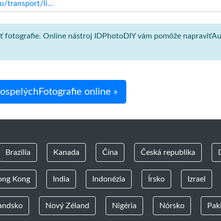
/transport/li...
osť fotografie. Online nástroj IDPhotoDIY vám pomôže napraviťAu
ospelýchFotografie online »
Brazília
Kanada
Čína
Česká republika
ong Kong
India
Indonézia
Írsko
Izrael
andsko
Nový Zéland
Nigéria
Nórsko
Pak