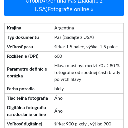
UrobiťArgentína Pas (žiadajte z
USA)Fotografie online »
Krajina
Argentína
Typ dokumentu
Pas (žiadajte z USA)
Veľkosť pasu
šírka: 1.5 palec, výška: 1.5 palec
Rozlíšenie (DPI)
600
Hlava musí byť medzi 70 až 80 %
Parametre definície
fotografie od spodnej časti brady
obrázka
po vrch hlavy
Farba pozadia
biely
Tlačiteľná fotografia
Áno
Digitálna fotografia
Áno
na odoslanie online
Veľkosť digitálnej
šírka: 900 pixely , výška: 900