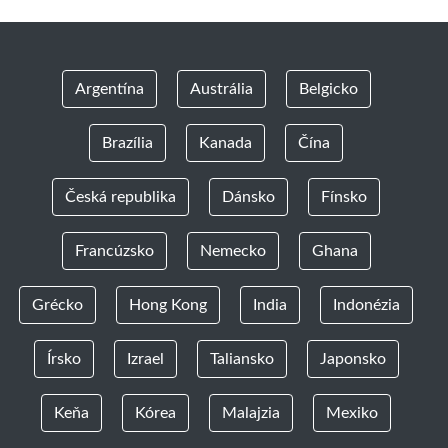
Argentína
Austrália
Belgicko
Brazília
Kanada
Čína
Česká republika
Dánsko
Fínsko
Francúzsko
Nemecko
Ghana
Grécko
Hong Kong
India
Indonézia
Írsko
Izrael
Taliansko
Japonsko
Keňa
Kórea
Malajzia
Mexiko