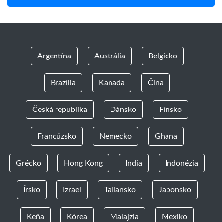
Argentína
Austrália
Belgicko
Brazília
Kanada
Čína
Česká republika
Dánsko
Fínsko
Francúzsko
Nemecko
Ghana
Grécko
Hong Kong
India
Indonézia
Írsko
Izrael
Taliansko
Japonsko
Keňa
Kórea
Malajzia
Mexiko