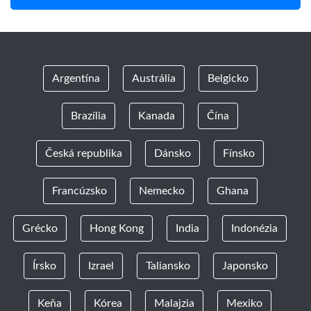
Argentína
Austrália
Belgicko
Brazília
Kanada
Čína
Česká republika
Dánsko
Fínsko
Francúzsko
Nemecko
Ghana
Grécko
Hong Kong
India
Indonézia
Írsko
Izrael
Taliansko
Japonsko
Keňa
Kórea
Malajzia
Mexiko