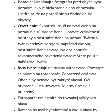
Pozadie
: Nasnímajte fotografiu pred obyčajným
pozadím, ako je biela stena alebo obrazovka.
Uistite sa, že na pozadí nie sú žiadne ďalšie
objekty.
Osvetlenie
: Skontrolujte, či na tvári alebo na
pozadí nie sú žiadne tiene. Upravte vzdialenosť
od steny a odstráňte tiene na pozadí. Tvárou v
tvár svetelným zdrojom, napríklad oknom,
odstránite tiene z tváre. Na dosiahnutie
rovnomerného osvetlenia tváre môžete použiť
ďalší zdroj svetla.
Rysy tváre
: Majú neutrálny výraz tváre. Pozerajte
sa priamo na fotoaparát. Zobrazená celá tvár.
Obočie by nemalo byť zakryté vlasmi. Oči
otvorené. Ústa uzavretá. Mierny úsmev je
prijateľný.
Fotoaparát umiestnite do rovnakej výšky ako
hlava.
Ramená by mali byť viditeľné a okolo hlavy by