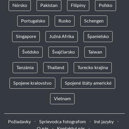
Nórsko
Pakistan
Filipíny
Poľsko
Portugalsko
Rusko
Schengen
Singapore
Južná Afrika
Španielsko
Švédsko
Švajčiarsko
Taiwan
Tanzánia
Thailand
Turecko krajina
Spojene kralovstvo
Spojené štáty americké
Vietnam
Požiadavky
⋅
Sprievodca fotografom
⋅
Iné jazyky
⋅
O nás
⋅
Kontaktuj nás
⋅