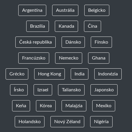
Argentína
Austrália
Belgicko
Brazília
Kanada
Čína
Česká republika
Dánsko
Fínsko
Francúzsko
Nemecko
Ghana
Grécko
Hong Kong
India
Indonézia
Írsko
Izrael
Taliansko
Japonsko
Keňa
Kórea
Malajzia
Mexiko
Holandsko
Nový Zéland
Nigéria