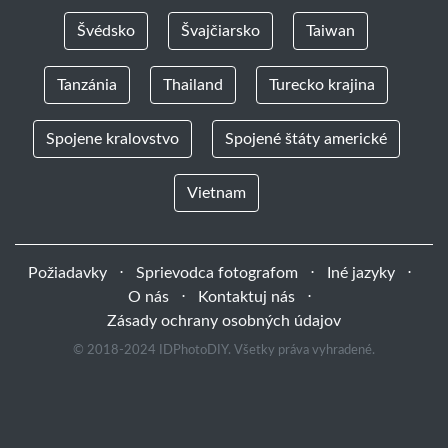
Švédsko
Švajčiarsko
Taiwan
Tanzánia
Thailand
Turecko krajina
Spojene kralovstvo
Spojené štáty americké
Vietnam
Požiadavky
⋅
Sprievodca fotografom
⋅
Iné jazyky
⋅
O nás
⋅
Kontaktuj nás
⋅
Zásady ochrany osobných údajov
© 2018-2024 IDPhotoDIY. Všetky práva vyhradené.