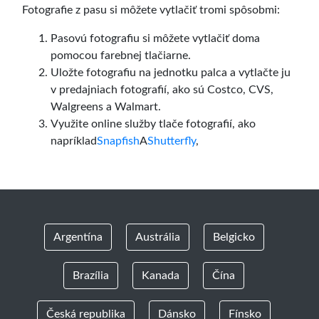
Fotografie z pasu si môžete vytlačiť tromi spôsobmi:
Pasovú fotografiu si môžete vytlačiť doma
pomocou farebnej tlačiarne.
Uložte fotografiu na jednotku palca a vytlačte ju
v predajniach fotografií, ako sú Costco, CVS,
Walgreens a Walmart.
Využite online služby tlače fotografií, ako
napríklad
Snapfish
A
Shutterfly
,
Argentína
Austrália
Belgicko
Brazília
Kanada
Čína
Česká republika
Dánsko
Fínsko