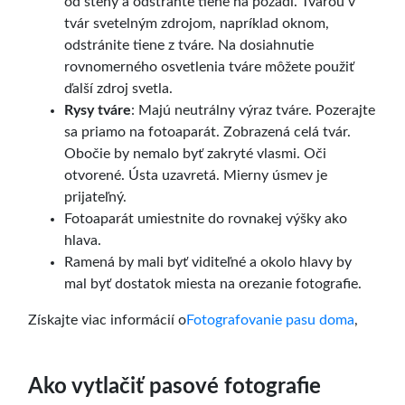
od steny a odstráňte tiene na pozadí. Tvárou v
tvár svetelným zdrojom, napríklad oknom,
odstránite tiene z tváre. Na dosiahnutie
rovnomerného osvetlenia tváre môžete použiť
ďalší zdroj svetla.
Rysy tváre
: Majú neutrálny výraz tváre. Pozerajte
sa priamo na fotoaparát. Zobrazená celá tvár.
Obočie by nemalo byť zakryté vlasmi. Oči
otvorené. Ústa uzavretá. Mierny úsmev je
prijateľný.
Fotoaparát umiestnite do rovnakej výšky ako
hlava.
Ramená by mali byť viditeľné a okolo hlavy by
mal byť dostatok miesta na orezanie fotografie.
Získajte viac informácií o
Fotografovanie pasu doma
,
Ako vytlačiť pasové fotografie