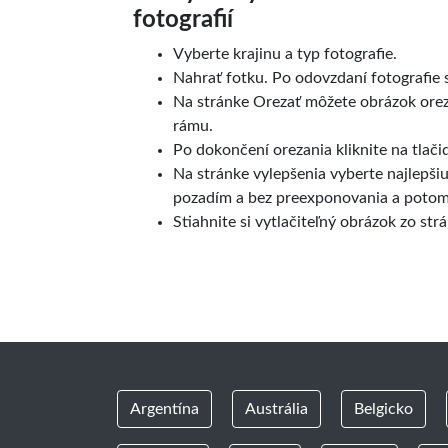
fotografií
Vyberte krajinu a typ fotografie.
Nahrať fotku. Po odovzdaní fotografie s
Na stránke Orezať môžete obrázok ore
rámu.
Po dokončení orezania kliknite na tlačid
Na stránke vylepšenia vyberte najlepšiu
pozadím a bez preexponovania a potom k
Stiahnite si vytlačiteľný obrázok zo str
Argentína
Austrália
Belgicko