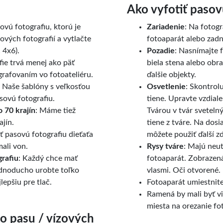
Ako vyfotiť pasov
sovú fotografiu, ktorú je
Zariadenie
: Na fotogr
vých fotografií a vytlačte
fotoaparát alebo zad
 4x6).
Pozadie
: Nasnímajte 
fie trvá menej ako päť
biela stena alebo obra
grafovaním vo fotoateliéru.
ďalšie objekty.
: Naše šablóny s veľkosťou
Osvetlenie
: Skontrolu
sovú fotografiu.
tiene. Upravte vzdiale
o 70 krajín
: Máme tiež
Tvárou v tvár sveteln
jín.
tiene z tváre. Na dos
ť pasovú fotografiu dieťaťa
môžete použiť ďalší zd
ali von.
Rysy tváre
: Majú neut
grafiu
: Každý chce mať
fotoaparát. Zobrazená
ednoducho urobte toľko
vlasmi. Oči otvorené. 
lepšiu pre tlač.
Fotoaparát umiestnite
Ramená by mali byť vi
miesta na orezanie fot
o pasu / vízových