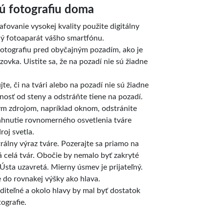
ú fotografiu doma
afovanie vysokej kvality použite digitálny
ný fotoaparát vášho smartfónu.
fotografiu pred obyčajným pozadím, ako je
zovka. Uistite sa, že na pozadí nie sú žiadne
jte, či na tvári alebo na pozadí nie sú žiadne
nosť od steny a odstráňte tiene na pozadí.
ým zdrojom, napríklad oknom, odstránite
iahnutie rovnomerného osvetlenia tváre
roj svetla.
rálny výraz tváre. Pozerajte sa priamo na
 celá tvár. Obočie by nemalo byť zakryté
Ústa uzavretá. Mierny úsmev je prijateľný.
 do rovnakej výšky ako hlava.
diteľné a okolo hlavy by mal byť dostatok
ografie.