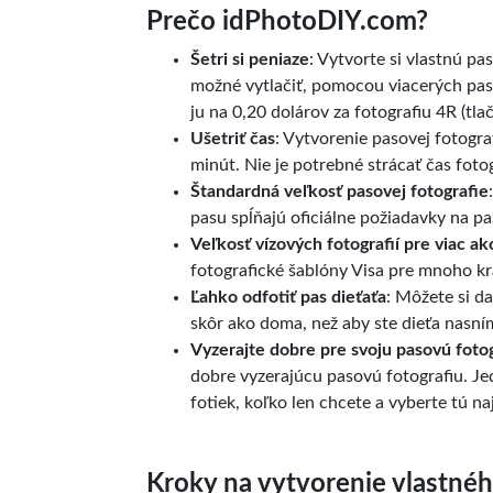
Prečo idPhotoDIY.com?
Šetri si peniaze
: Vytvorte si vlastnú pa
možné vytlačiť, pomocou viacerých paso
ju na 0,20 dolárov za fotografiu 4R (tlač
Ušetriť čas
: Vytvorenie pasovej fotogra
minút. Nie je potrebné strácať čas foto
Štandardná veľkosť pasovej fotografie
pasu spĺňajú oficiálne požiadavky na pa
Veľkosť vízových fotografií pre viac ak
fotografické šablóny Visa pre mnoho kra
Ľahko odfotiť pas dieťaťa
: Môžete si da
skôr ako doma, než aby ste dieťa nasním
Vyzerajte dobre pre svoju pasovú foto
dobre vyzerajúcu pasovú fotografiu. J
fotiek, koľko len chcete a vyberte tú naj
Kroky na vytvorenie vlastnéh