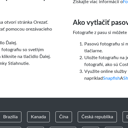
Získajte viac informácií o
Fo
Ako vytlačiť paso
a otvorí stránka Orezať.
zať pomocou orezávacieho
Fotografie z pasu si môžete
lo Ďalej.
Pasovú fotografiu si
 fotografiu so svetlým
tlačiarne.
liknite na tlačidlo Ďalej.
Uložte fotografiu na j
ánky Stiahnutie.
fotografií, ako sú Co
Využite online služby 
napríklad
Snapfish
A
Sh
Brazília
Kanada
Čína
Česká republika