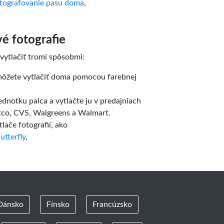
tografovanie pasu doma
,
vé fotografie
 vytlačiť tromi spôsobmi:
 môžete vytlačiť doma pomocou farebnej
ednotku palca a vytlačte ju v predajniach
stco, CVS, Walgreens a Walmart.
tlače fotografií, ako
utterfly
,
Dánsko
Fínsko
Francúzsko