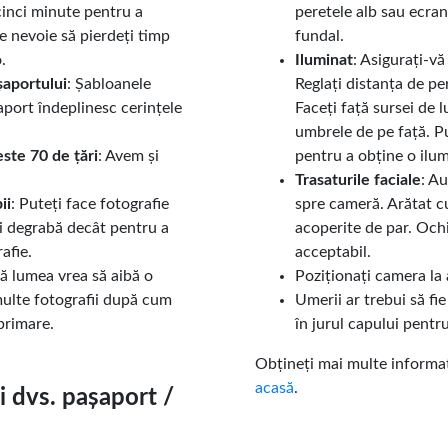
cinci minute pentru a
peretele alb sau ecran
e nevoie să pierdeți timp
fundal.
.
Iluminat
: Asigurați-v
șaportului
: Șabloanele
Reglați distanța de pe
port îndeplinesc cerințele
Faceți față sursei de 
umbrele de pe față. Pu
ste 70 de țări
: Avem și
pentru a obține o ilu
Trasaturile faciale
: Au
ii
: Puteți face fotografie
spre cameră. Arătat c
i degrabă decât pentru a
acoperite de par. Ochi
afie.
acceptabil.
tă lumea vrea să aibă o
Poziționați camera la 
multe fotografii după cum
Umerii ar trebui să fie 
primare.
în jurul capului pentr
Obțineți mai multe informaț
acasă
.
i dvs. pașaport /