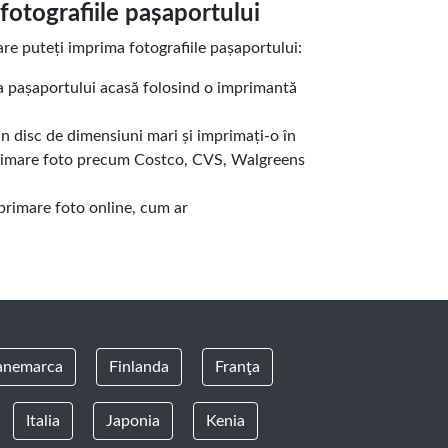
fotografiile pașaportului
care puteți imprima fotografiile pașaportului:
ia pașaportului acasă folosind o imprimantă
un disc de dimensiuni mari și imprimați-o în
rimare foto precum Costco, CVS, Walgreens
imprimare foto online, cum ar
.
anemarca
Finlanda
Franţa
Italia
Japonia
Kenia