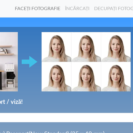
FACEȚI FOTOGRAFIE
ÎNCĂRCAȚI
DECUPAȚI FOTO
rt / viză!