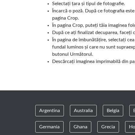
Selectați țara și tipul de fotografie.
Încarcă o poză. După ce fotografia este
pagina Crop.
În pagina Crop, puteți tăia imaginea fo
După ce ați finalizat decuparea, faceți 
În pagina de îmbunătățire, selectați ce
fundal luminos și care nu sunt supraexpu
butonul Următorul.
Descărcați imaginea imprimabilă din pa
Argentina
Australia
Belgia
Germania
Ghana
Grecia
Ho