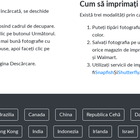
Cum să imprimați 
 încărcată, se deschide
Există trei modalități prin 
losind cadrul de decupare.
Puteți tipări fotograf
clic pe butonul Următorul.
color.
a mai bună fotografie cu
Salvați fotografia pe 
se, apoi faceți clic pe
orice magazin de imp
și Walmart.
gina Descărcare.
Utilizați servicii de 
fi
Snapfish
Și
Shutterfly
Brazilia
Canada
China
Republica Cehă
D
ng Kong
India
Indonezia
Irlanda
Israel