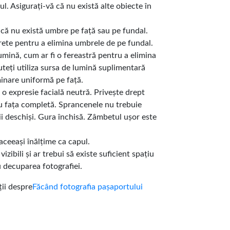
ul. Asigurați-vă că nu există alte obiecte în
ă că nu există umbre pe față sau pe fundal.
rete pentru a elimina umbrele de pe fundal.
lumină, cum ar fi o fereastră pentru a elimina
teți utiliza sursa de lumină suplimentară
minare uniformă pe față.
 o expresie facială neutră. Privește drept
u fața completă. Sprancenele nu trebuie
i deschiși. Gura închisă. Zâmbetul ușor este
aceeași înălțime ca capul.
vizibili și ar trebui să existe suficient spațiu
u decuparea fotografiei.
ii despre
Făcând fotografia pașaportului